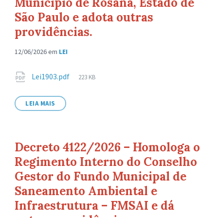
Município de Rosana, Estado de
São Paulo e adota outras
providências.
12/06/2026
em
LEI
Anexos
Tamanho
Lei1903.pdf
223 KB
de
arquivo:
LEIA MAIS
Decreto 4122/2026 – Homologa o
Regimento Interno do Conselho
Gestor do Fundo Municipal de
Saneamento Ambiental e
Infraestrutura – FMSAI e dá