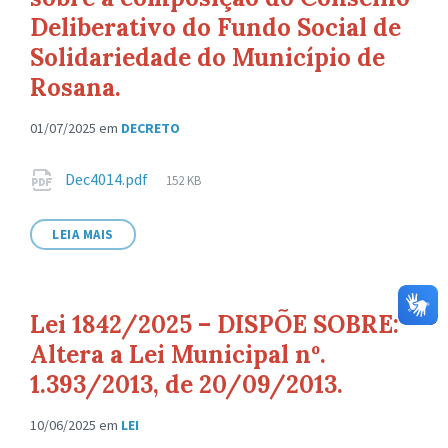
Deliberativo do Fundo Social de
Solidariedade do Município de
Rosana.
01/07/2025
em
DECRETO
Anexos
Tamanho
Dec4014.pdf
152 KB
de
arquivo:
LEIA MAIS
Lei 1842/2025 – DISPÕE SOBRE:
Altera a Lei Municipal nº.
1.393/2013, de 20/09/2013.
10/06/2025
em
LEI