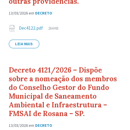
outras providências.
13/03/2026
em
DECRETO
Anexos
Tamanho
Dec4122.pdf
264 KB
de
arquivo:
LEIA MAIS
Decreto 4121/2026 – Dispõe
sobre a nomeação dos membros
do Conselho Gestor do Fundo
Municipal de Saneamento
Ambiental e Infraestrutura –
FMSAI de Rosana – SP.
13/03/2026
em
DECRETO