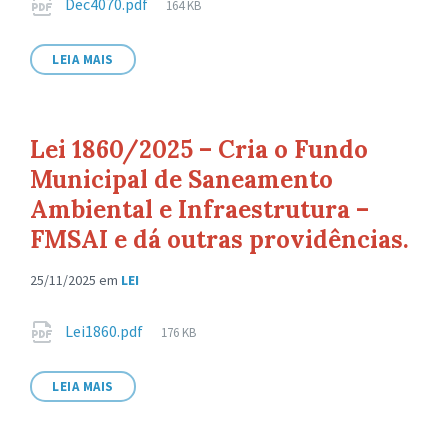
Anexos
Tamanho
Dec4070.pdf
164 KB
de
arquivo:
LEIA MAIS
Lei 1860/2025 – Cria o Fundo
Municipal de Saneamento
Ambiental e Infraestrutura –
FMSAI e dá outras providências.
25/11/2025
em
LEI
Anexos
Tamanho
Lei1860.pdf
176 KB
de
arquivo:
LEIA MAIS