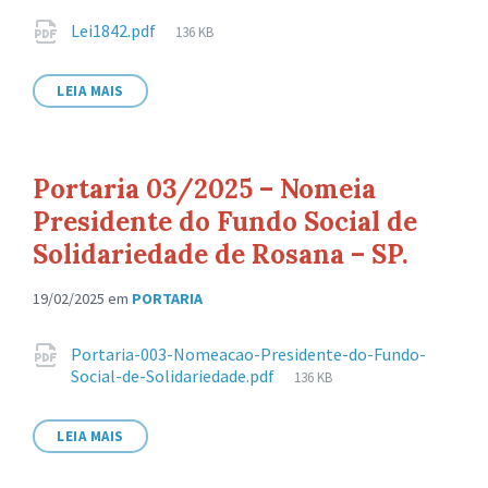
Anexos
Tamanho
Lei1842.pdf
136 KB
de
arquivo:
LEIA MAIS
Portaria 03/2025 – Nomeia
Presidente do Fundo Social de
Solidariedade de Rosana – SP.
19/02/2025
em
PORTARIA
Anexos
Portaria-003-Nomeacao-Presidente-do-Fundo-
Tamanho
Social-de-Solidariedade.pdf
136 KB
de
arquivo:
LEIA MAIS