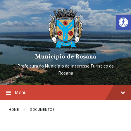
Ir
Pular
Pular
para
para
para
o
a
o
Barra de Ferramentas Aberta
conteúdo
navegação
rodapé
principal
Município de Rosana
Prefeitura do Município de Interesse Turístico de
Rosana
Menu
HOME
DOCUMENTOS