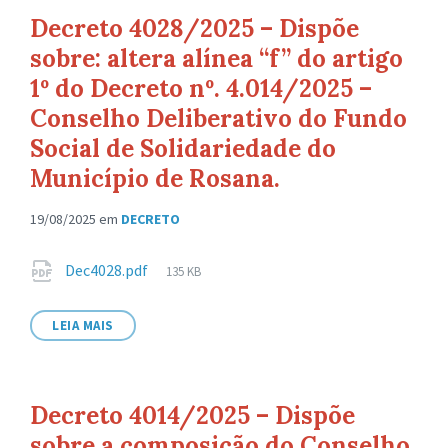
Decreto 4028/2025 – Dispõe
sobre: altera alínea “f” do artigo
1º do Decreto nº. 4.014/2025 –
Conselho Deliberativo do Fundo
Social de Solidariedade do
Município de Rosana.
19/08/2025
em
DECRETO
Anexos
Tamanho
Dec4028.pdf
135 KB
de
arquivo:
LEIA MAIS
Decreto 4014/2025 – Dispõe
sobre a composição do Conselho