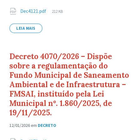
Anexos
Tamanho
Dec4121.pdf
212 KB
de
arquivo:
LEIA MAIS
Decreto 4070/2026 – Dispõe
sobre a regulamentação do
Fundo Municipal de Saneamento
Ambiental e de Infraestrutura –
FMSAI, instituído pela Lei
Municipal nº. 1.860/2025, de
19/11/2025.
12/01/2026
em
DECRETO