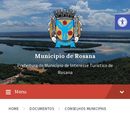
Ir
Pular
Pular
para
para
para
o
a
o
Barra de Ferramentas Aberta
conteúdo
navegação
rodapé
principal
Município de Rosana
Prefeitura do Município de Interesse Turístico de
Rosana
Menu
HOME
DOCUMENTOS
CONSELHOS MUNICIPAIS