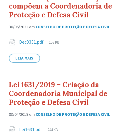
compõem a Coordenadoria de
Proteção e Defesa Civil
30/06/2021
em
CONSELHO DE PROTEÇÃO E DEFESA CIVIL
Anexos
Tamanho
Dec3331.pdf
153 KB
de
arquivo:
LEIA MAIS
Lei 1631/2019 – Criação da
Coordenadoria Municipal de
Proteção e Defesa Civil
03/04/2019
em
CONSELHO DE PROTEÇÃO E DEFESA CIVIL
Anexos
Tamanho
Lei1631.pdf
244 KB