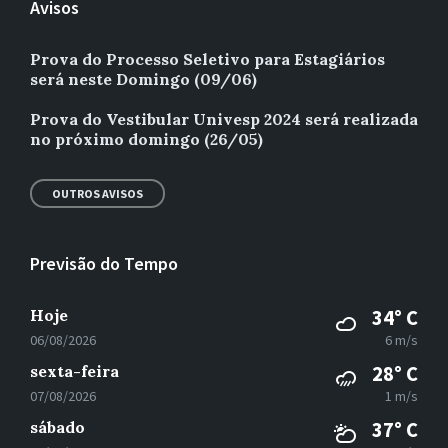
Avisos
Prova do Processo Seletivo para Estagiários
será neste Domingo (09/06)
Prova do Vestibular Univesp 2024 será realizada
no próximo domingo (26/05)
OUTROS AVISOS
Previsão do Tempo
Hoje
34° C
06/08/2026
6 m/s
sexta-feira
28° C
07/08/2026
1 m/s
sábado
37° C