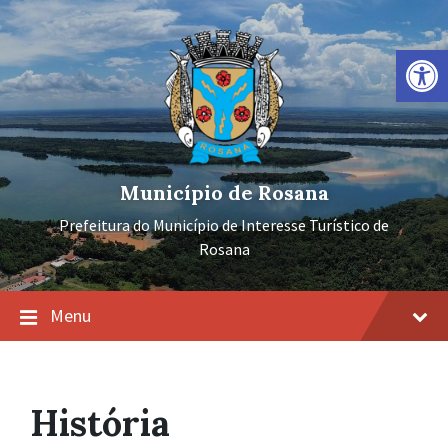
Ir
Pular
Pular
para
para
para
o
a
o
Barra de Ferramentas Aberta
conteúdo
navegação
rodapé
principal
Município de Rosana
Prefeitura do Município de Interesse Turístico de
Rosana
Menu
História