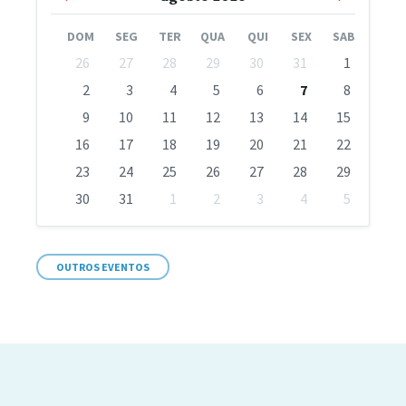
Anterior
Mês
DOM
SEG
TER
QUA
QUI
SEX
SAB
Pular
26
27
28
29
30
31
1
dias
do
2
3
4
5
6
7
8
calendário
9
10
11
12
13
14
15
16
17
18
19
20
21
22
23
24
25
26
27
28
29
30
31
1
2
3
4
5
Voltar
aos
dias
corridos
OUTROS EVENTOS