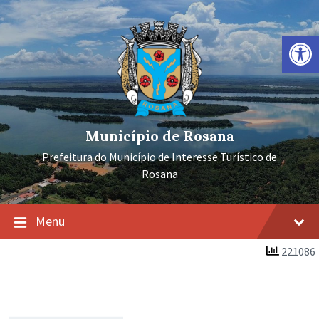
Ir
Pular
Pular
para
para
para
o
a
o
Barra de Ferramentas Aberta
conteúdo
navegação
rodapé
principal
Município de Rosana
Prefeitura do Município de Interesse Turístico de
Rosana
Menu
221086