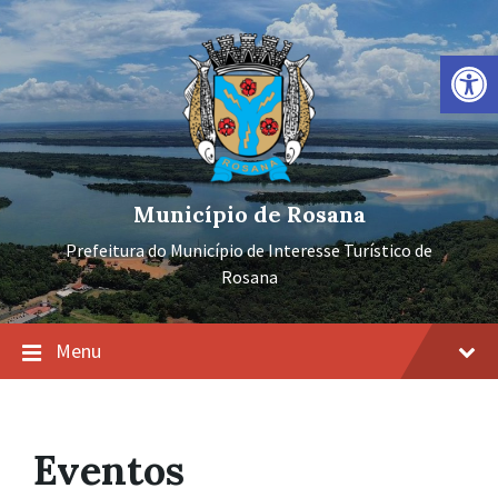
Ir
Pular
Pular
para
para
para
o
a
o
Barra de Ferramentas Aberta
conteúdo
navegação
rodapé
principal
Município de Rosana
Prefeitura do Município de Interesse Turístico de
Rosana
Menu
Eventos