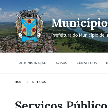
Ir
Pular
Pular
para
para
para
o
a
o
conteúdo
navegação
rodapé
Município
principal
Prefeitura do Município de I
ADMINISTRAÇÃO
AVISOS
CONSELHOS
D
HOME
NOTÍCIAS
Serviços Público