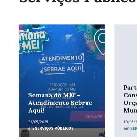
Leia
Leia
Mais
Mais
Part
Semana do MEI –
Con
Atendimento Sebrae
Orç
Aqui!
Muni
21/05/2025
19/05/
em
SERVIÇOS PÚBLICOS
em
SE