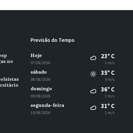
Previsão do Tempo
esp
Hoje
23° C
gas no
07/08/2026
1 m/s
sábado
35° C
olsistas
08/08/2026
3 m/s
rsitário
domingo
36° C
09/08/2026
1 m/s
segunda-feira
31° C
10/08/2026
1 m/s