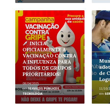
Leia
Leia
Mais
Mais
INICIA
OFICIALMENTE A
VACINAÇÃO CONTRA
Mun
A INFLUENZA PARA
ado
TODOS OS GRUPOS
de 
PRIORITÁRIOS!
Log
08/04/2025
em
SERVIÇOS PÚBLICOS
,
11/10/
TECNOLOGIA
em
SE