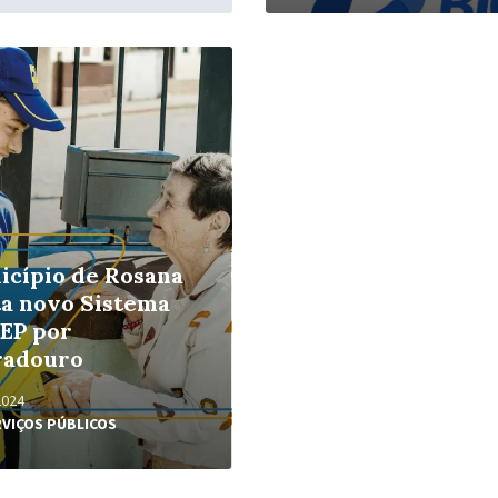
icípio de Rosana
ta novo Sistema
CEP por
radouro
2024
RVIÇOS PÚBLICOS