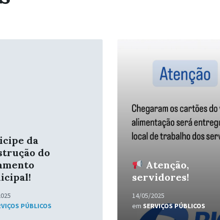
Leia
Mais
icipe da
strução do
amento
Atenção,
cipal!
servidores!
2025
14/05/2025
RVIÇOS PÚBLICOS
em
SERVIÇOS PÚBLICOS