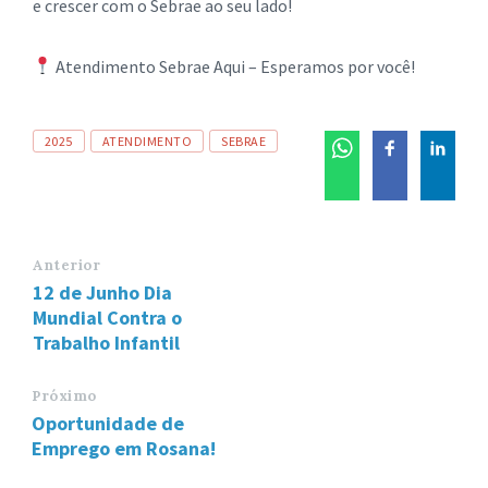
e crescer com o Sebrae ao seu lado!
Atendimento Sebrae Aqui – Esperamos por você!
Tags
2025
ATENDIMENTO
SEBRAE
Anterior
12 de Junho Dia
Mundial Contra o
Trabalho Infantil
Próximo
Oportunidade de
Emprego em Rosana!