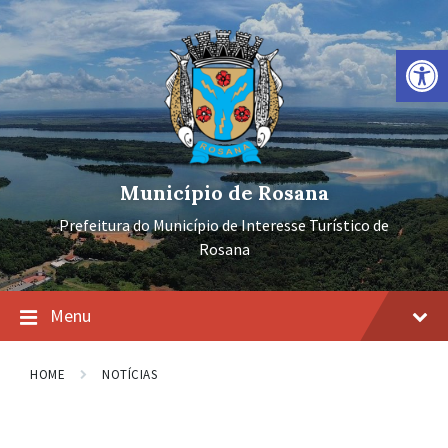
Ir
Pular
Pular
para
para
para
o
a
o
Barra de Ferramentas Aberta
conteúdo
navegação
rodapé
principal
Município de Rosana
Prefeitura do Município de Interesse Turístico de
Rosana
Menu
HOME
NOTÍCIAS