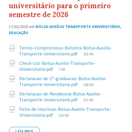
universitário para o primeiro
semestre de 2026
17/02/2025
em
BOLSA-AUXÍLIO TRANSPORTE UNIVERSITÁRIO
,
EDUCAÇÃO
Anexos
Termo-Compromisso-Bolsista-Bolsa-Auxilio-
Tamanho
Transporte-Universitario.pdf
361 KB
de
Check-List-Bolsa-Auxilio-Transporte-
arquivo:
Tamanho
Universitario.pdf
7 KB
de
Declaracao-de-1°-graduacao-Bolsa-Auxilio-
arquivo:
Tamanho
Transporte-Universitario.pdf
148 KB
de
Declaracao-de-Residencia-Bolsa-Auxilio-
arquivo:
Tamanho
Transporte-Universitario.pdf
311 KB
de
Ficha-de-Inscricao-Bolsa-Auxilio-Transporte-
arquivo:
Tamanho
Universitario.pdf
518 KB
de
arquivo:
LEIA MAIS