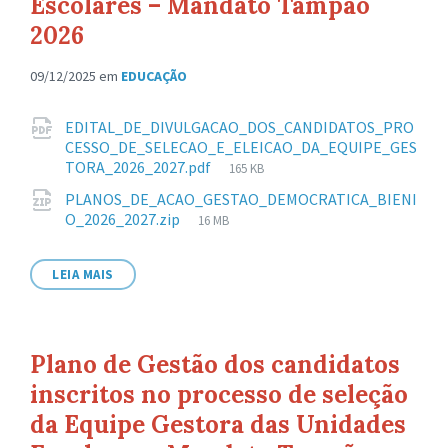
Escolares – Mandato Tampão
2026
09/12/2025
em
EDUCAÇÃO
Anexos
EDITAL_DE_DIVULGACAO_DOS_CANDIDATOS_PRO
CESSO_DE_SELECAO_E_ELEICAO_DA_EQUIPE_GES
Tamanho
TORA_2026_2027.pdf
165 KB
de
PLANOS_DE_ACAO_GESTAO_DEMOCRATICA_BIENI
arquivo:
Tamanho
O_2026_2027.zip
16 MB
de
arquivo:
LEIA MAIS
Plano de Gestão dos candidatos
inscritos no processo de seleção
da Equipe Gestora das Unidades