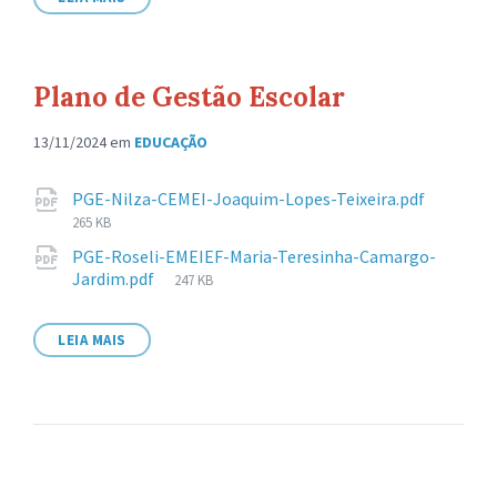
Plano de Gestão Escolar
13/11/2024
em
EDUCAÇÃO
Anexos
Taman
PGE-Nilza-CEMEI-Joaquim-Lopes-Teixeira.pdf
de
265 KB
arquivo
PGE-Roseli-EMEIEF-Maria-Teresinha-Camargo-
Tamanho
Jardim.pdf
247 KB
de
arquivo:
LEIA MAIS