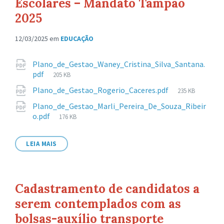
Escolares – Mandato Tampão
2025
12/03/2025
em
EDUCAÇÃO
Anexos
Plano_de_Gestao_Waney_Cristina_Silva_Santana.
Tamanho
pdf
205 KB
de
Tamanho
Plano_de_Gestao_Rogerio_Caceres.pdf
235 KB
arquivo:
de
Plano_de_Gestao_Marli_Pereira_De_Souza_Ribeir
arquivo:
Tamanho
o.pdf
176 KB
de
arquivo:
LEIA MAIS
Cadastramento de candidatos a
serem contemplados com as
bolsas-auxílio transporte