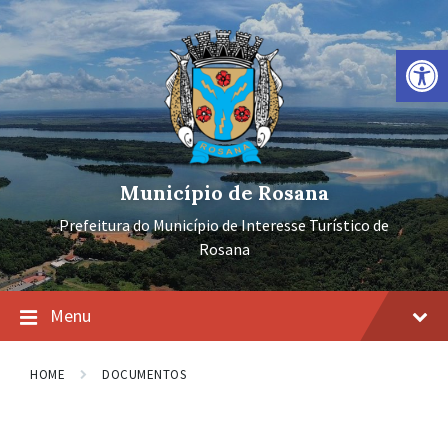
Ir
Pular
Pular
para
para
para
o
a
o
Barra de Ferramentas Aberta
conteúdo
navegação
rodapé
principal
Município de Rosana
Prefeitura do Município de Interesse Turístico de
Rosana
Menu
HOME
DOCUMENTOS