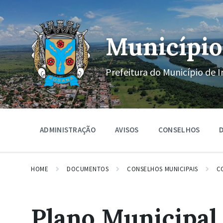
Ir
Pular
Pular
para
para
para
o
a
o
conteúdo
navegação
rodapé
Município
principal
Prefeitura do Município de I
ADMINISTRAÇÃO
AVISOS
CONSELHOS
D
HOME
DOCUMENTOS
CONSELHOS MUNICIPAIS
C
Plano Municipal