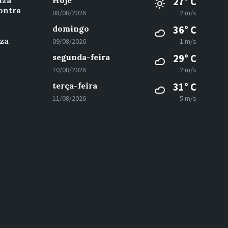
iza
Hoje
27° C
ontra
08/08/2026
2 m/s
domingo
36° C
za
09/08/2026
1 m/s
segunda-feira
29° C
10/08/2026
2 m/s
terça-feira
31° C
11/08/2026
5 m/s