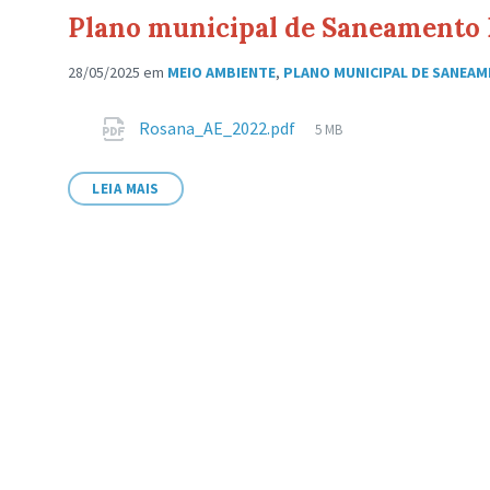
Plano municipal de Saneamento 
28/05/2025
em
MEIO AMBIENTE
,
PLANO MUNICIPAL DE SANEAM
Anexos
Tamanho
Rosana_AE_2022.pdf
5 MB
de
arquivo:
LEIA MAIS