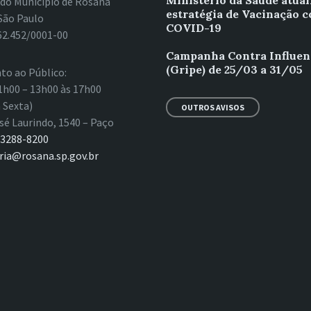
Ministério da Saúde atual
 do Município de Rosana
estratégia de Vacinação c
São Paulo
COVID-19
62.452/0001-00
Campanha Contra Influen
(Gripe) de 25/03 a 31/05
to ao Público:
1h00 – 13h00 às 17h00
 Sexta)
OUTROS AVISOS
sé Laurindo, 1540 – Paço
 3288-8200
ria@rosana.sp.gov.br