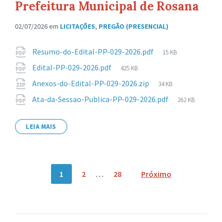
Prefeitura Municipal de Rosana
02/07/2026
em
LICITAÇÕES
,
PREGÃO (PRESENCIAL)
Anexos
Tamanho
Resumo-do-Edital-PP-029-2026.pdf
15 KB
de
Tamanho
Edital-PP-029-2026.pdf
425 KB
arquivo:
de
Tamanho
Anexos-do-Edital-PP-029-2026.zip
34 KB
arquivo:
de
Tamanho
Ata-da-Sessao-Publica-PP-029-2026.pdf
262 KB
arquivo:
de
arquivo:
LEIA MAIS
Navegação
1
2
…
28
Próximo
por
posts