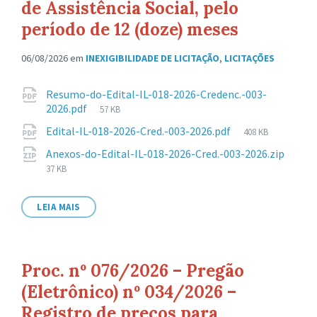
de Assistência Social, pelo
período de 12 (doze) meses
06/08/2026
em
INEXIGIBILIDADE DE LICITAÇÃO
,
LICITAÇÕES
Anexos
Resumo-do-Edital-IL-018-2026-Credenc.-003-
Tamanho
2026.pdf
57 KB
de
Tamanho
Edital-IL-018-2026-Cred.-003-2026.pdf
408 KB
arquivo:
de
Anexos-do-Edital-IL-018-2026-Cred.-003-2026.zip
arquivo:
Tamanho
37 KB
de
arquivo:
LEIA MAIS
Proc. nº 076/2026 – Pregão
(Eletrônico) nº 034/2026 –
Registro de preços para