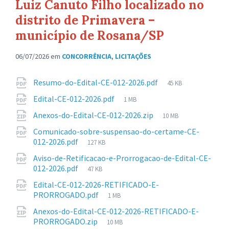
Luiz Canuto Filho localizado no
distrito de Primavera –
município de Rosana/SP
06/07/2026
em
CONCORRÊNCIA
,
LICITAÇÕES
Anexos
Tamanho
Resumo-do-Edital-CE-012-2026.pdf
45 KB
de
Tamanho
Edital-CE-012-2026.pdf
1 MB
arquivo:
de
Tamanho
Anexos-do-Edital-CE-012-2026.zip
10 MB
arquivo:
de
Comunicado-sobre-suspensao-do-certame-CE-
arquivo:
Tamanho
012-2026.pdf
127 KB
de
Aviso-de-Retificacao-e-Prorrogacao-de-Edital-CE-
arquivo:
Tamanho
012-2026.pdf
47 KB
de
Edital-CE-012-2026-RETIFICADO-E-
arquivo:
Tamanho
PRORROGADO.pdf
1 MB
de
Anexos-do-Edital-CE-012-2026-RETIFICADO-E-
arquivo:
Tamanho
PRORROGADO.zip
10 MB