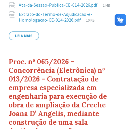
de
Tamanho
Ata-da-Sessao-Publica-CE-014-2026.pdf
1 MB
arquivo:
de
Extrato-do-Termo-de-Adjudicacao-e-
arquivo:
Tamanho
Homologacao-CE-014-2026.pdf
10 KB
de
arquivo:
LEIA MAIS
Proc. nº 065/2026 –
Concorrência (Eletrônica) nº
013/2026 – Contratação de
empresa especializada em
engenharia para execução de
obra de ampliação da Creche
Joana D’ Angelis, mediante
construção de uma sala