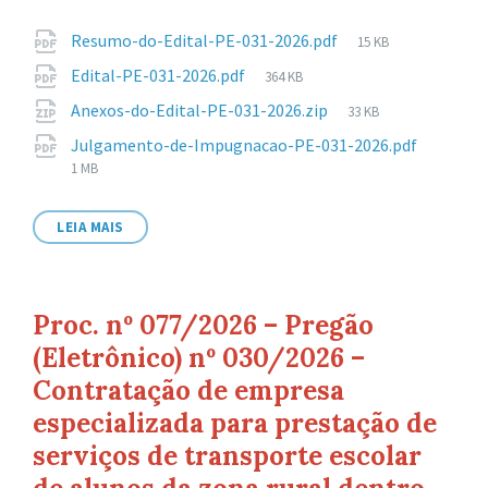
Anexos
Tamanho
Resumo-do-Edital-PE-031-2026.pdf
15 KB
de
Tamanho
Edital-PE-031-2026.pdf
364 KB
arquivo:
de
Tamanho
Anexos-do-Edital-PE-031-2026.zip
33 KB
arquivo:
de
Taman
Julgamento-de-Impugnacao-PE-031-2026.pdf
arquivo:
de
1 MB
arquivo
LEIA MAIS
Proc. nº 077/2026 – Pregão
(Eletrônico) nº 030/2026 –
Contratação de empresa
especializada para prestação de
serviços de transporte escolar