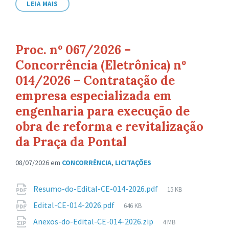
LEIA MAIS
Proc. nº 067/2026 –
Concorrência (Eletrônica) nº
014/2026 – Contratação de
empresa especializada em
engenharia para execução de
obra de reforma e revitalização
da Praça da Pontal
08/07/2026
em
CONCORRÊNCIA
,
LICITAÇÕES
Anexos
Tamanho
Resumo-do-Edital-CE-014-2026.pdf
15 KB
de
Tamanho
Edital-CE-014-2026.pdf
646 KB
arquivo:
de
Tamanho
Anexos-do-Edital-CE-014-2026.zip
4 MB
arquivo: