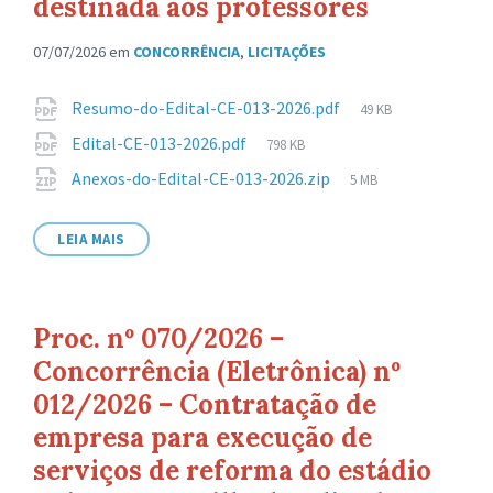
destinada aos professores
07/07/2026
em
CONCORRÊNCIA
,
LICITAÇÕES
Anexos
Tamanho
Resumo-do-Edital-CE-013-2026.pdf
49 KB
de
Tamanho
Edital-CE-013-2026.pdf
798 KB
arquivo:
de
Tamanho
Anexos-do-Edital-CE-013-2026.zip
5 MB
arquivo:
de
arquivo:
LEIA MAIS
Proc. nº 070/2026 –
Concorrência (Eletrônica) nº
012/2026 – Contratação de
empresa para execução de
serviços de reforma do estádio