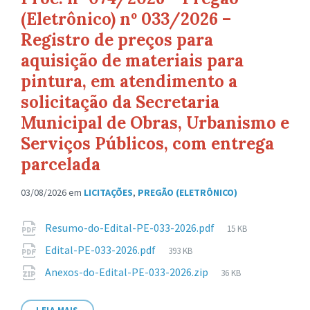
(Eletrônico) nº 033/2026 –
Registro de preços para
aquisição de materiais para
pintura, em atendimento a
solicitação da Secretaria
Municipal de Obras, Urbanismo e
Serviços Públicos, com entrega
parcelada
03/08/2026
em
LICITAÇÕES
,
PREGÃO (ELETRÔNICO)
Anexos
Tamanho
Resumo-do-Edital-PE-033-2026.pdf
15 KB
de
Tamanho
Edital-PE-033-2026.pdf
393 KB
arquivo:
de
Tamanho
Anexos-do-Edital-PE-033-2026.zip
36 KB
arquivo:
de
arquivo: