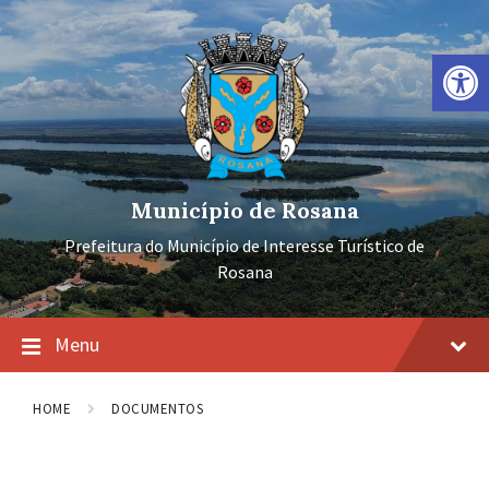
Ir
Pular
Pular
para
para
para
o
a
o
Barra de Ferramentas Aberta
conteúdo
navegação
rodapé
principal
Município de Rosana
Prefeitura do Município de Interesse Turístico de
Rosana
Menu
HOME
DOCUMENTOS