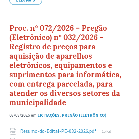
LEIA MAIS
Proc. nº 072/2026 – Pregão
(Eletrônico) nº 032/2026 –
Registro de preços para
aquisição de aparelhos
eletrônicos, equipamentos e
suprimentos para informática,
com entrega parcelada, para
atender os diversos setores da
municipalidade
03/08/2026
em
LICITAÇÕES
,
PREGÃO (ELETRÔNICO)
Anexos
Tamanho
Resumo-do-Edital-PE-032-2026.pdf
15 KB
de