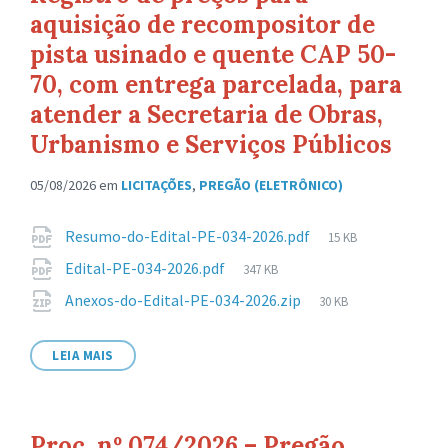
aquisição de recompositor de
pista usinado e quente CAP 50-
70, com entrega parcelada, para
atender a Secretaria de Obras,
Urbanismo e Serviços Públicos
05/08/2026
em
LICITAÇÕES
,
PREGÃO (ELETRÔNICO)
Anexos
Tamanho
Resumo-do-Edital-PE-034-2026.pdf
15 KB
de
Tamanho
Edital-PE-034-2026.pdf
347 KB
arquivo:
de
Tamanho
Anexos-do-Edital-PE-034-2026.zip
30 KB
arquivo:
de
arquivo:
LEIA MAIS
Proc. nº 074/2026 – Pregão