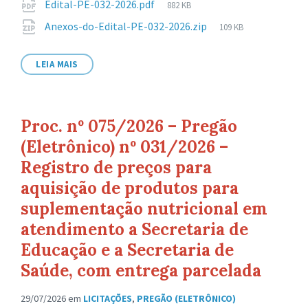
Tamanho
Edital-PE-032-2026.pdf
882 KB
arquivo:
de
Tamanho
Anexos-do-Edital-PE-032-2026.zip
109 KB
arquivo:
de
arquivo:
LEIA MAIS
Proc. nº 075/2026 – Pregão
(Eletrônico) nº 031/2026 –
Registro de preços para
aquisição de produtos para
suplementação nutricional em
atendimento a Secretaria de
Educação e a Secretaria de
Saúde, com entrega parcelada
29/07/2026
em
LICITAÇÕES
,
PREGÃO (ELETRÔNICO)