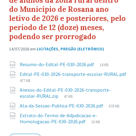
de alunos da zona rural dentro
do Município de Rosana ano
letivo de 2026 e posteriores, pelo
período de 12 (doze) meses,
podendo ser prorrogado
14/07/2026
em
LICITAÇÕES
,
PREGÃO (ELETRÔNICO)
Anexos
Tamanho
Resumo-do-Edital-PE-030-2026.pdf
14 KB
de
Edital-PE-030-2026-transporte-escolar-RURAL.pdf
arquivo:
Tamanho
477 KB
de
Anexos-do-Edital-PE-030-2026-transporte-
arquivo:
Tamanho
escolar-RURAL.zip
47 KB
de
Tamanho
Ata-da-Sessao-Publica-PE-030-2026.pdf
670 KB
arquivo:
de
Extrato-do-Termo-de-Adjudicacao-e-
arquivo:
Tamanho
Homologacao-PE-030-2026.pdf
10 KB
de
arquivo: