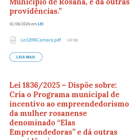
Município de Rosana, e dá outras
providências.”
01/06/2026
em
LEI
Anexos
Tamanho
Lei1896Camara.pdf
147 KB
de
arquivo:
LEIA MAIS
Lei 1836/2025 – Dispõe sobre:
Cria o Programa municipal de
incentivo ao empreendedorismo
da mulher rosanense
denominado “Elas
Empreendedoras” e dá outras