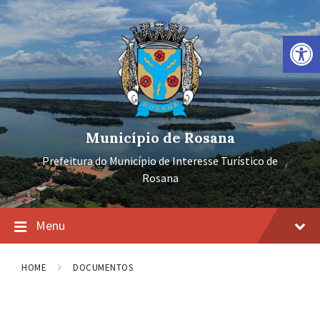
Ir
Pular
Pular
para
para
para
o
a
o
Barra de Ferramentas Aberta
conteúdo
navegação
rodapé
principal
Município de Rosana
Prefeitura do Município de Interesse Turístico de
Rosana
Menu
HOME
DOCUMENTOS