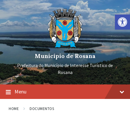
Ir
Pular
Pular
para
para
para
o
a
o
Barra de Ferramentas Aberta
conteúdo
navegação
rodapé
principal
Município de Rosana
Prefeitura do Município de Interesse Turístico de
Rosana
Menu
HOME
DOCUMENTOS