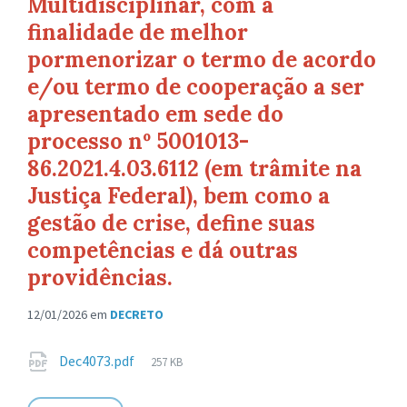
Multidisciplinar, com a
finalidade de melhor
pormenorizar o termo de acordo
e/ou termo de cooperação a ser
apresentado em sede do
processo nº 5001013-
86.2021.4.03.6112 (em trâmite na
Justiça Federal), bem como a
gestão de crise, define suas
competências e dá outras
providências.
12/01/2026
em
DECRETO
Anexos
Tamanho
Dec4073.pdf
257 KB
de
arquivo: