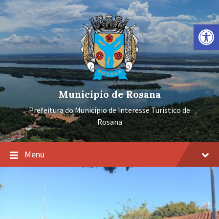
Ir
Pular
Pular
para
para
para
o
a
o
Barra de Ferramentas Aberta
conteúdo
navegação
rodapé
principal
Município de Rosana
Prefeitura do Município de Interesse Turístico de
Rosana
Menu