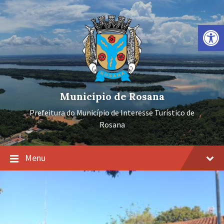
Ir
Pular
Pular
para
para
para
o
a
o
Barra de Ferramentas Aberta
conteúdo
navegação
rodapé
principal
Município de Rosana
Prefeitura do Município de Interesse Turístico de
Rosana
Menu