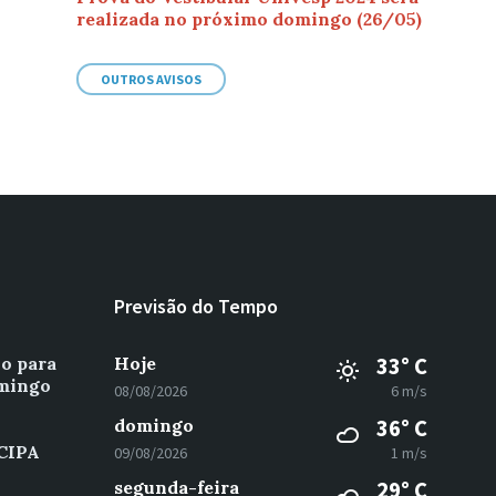
realizada no próximo domingo (26/05)
OUTROS AVISOS
Previsão do Tempo
vo para
Hoje
33° C
omingo
08/08/2026
6 m/s
domingo
36° C
 CIPA
09/08/2026
1 m/s
segunda-feira
29° C