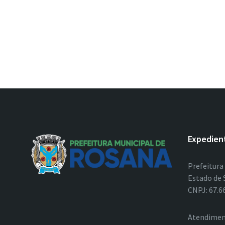
Expedien
Prefeitura
Estado de 
CNPJ: 67.6
Atendimen