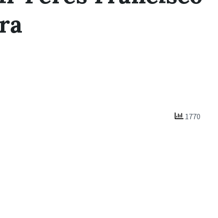
ira
1770