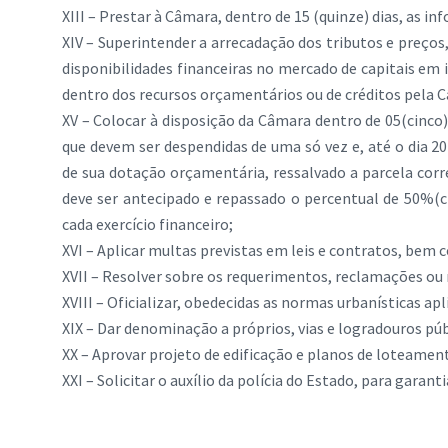
XIII – Prestar à Câmara, dentro de 15 (quinze) dias, as in
XIV – Superintender a arrecadação dos tributos e preços,
disponibilidades financeiras no mercado de capitais em 
dentro dos recursos orçamentários ou de créditos pela 
XV – Colocar à disposição da Câmara dentro de 05(cinco) 
que devem ser despendidas de uma só vez e, até o dia 2
de sua dotação orçamentária, ressalvado a parcela cor
deve ser antecipado e repassado o percentual de 50%(ci
cada exercício financeiro;
XVI – Aplicar multas previstas em leis e contratos, bem
XVII – Resolver sobre os requerimentos, reclamações ou 
XVIII – Oficializar, obedecidas as normas urbanísticas apl
XIX – Dar denominação a próprios, vias e logradouros púb
XX – Aprovar projeto de edificação e planos de loteame
XXI – Solicitar o auxílio da polícia do Estado, para gara