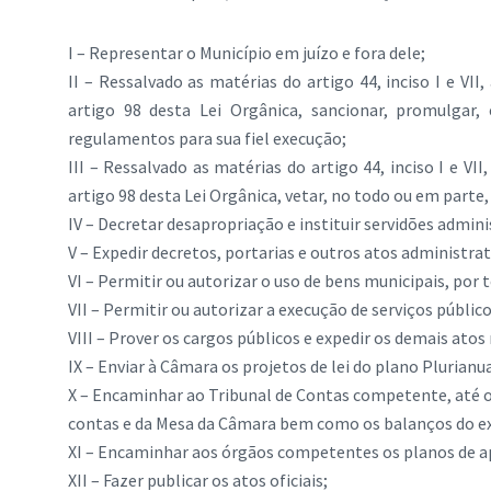
I – Representar o Município em juízo e fora dele;
II – Ressalvado as matérias do artigo 44, inciso I e VII,
artigo 98 desta Lei Orgânica, sancionar, promulgar,
regulamentos para sua fiel execução;
III – Ressalvado as matérias do artigo 44, inciso I e VII,
artigo 98 desta Lei Orgânica, vetar, no todo ou em parte
IV – Decretar desapropriação e instituir servidões admini
V – Expedir decretos, portarias e outros atos administrat
VI – Permitir ou autorizar o uso de bens municipais, por t
VII – Permitir ou autorizar a execução de serviços público
VIII – Prover os cargos públicos e expedir os demais atos
IX – Enviar à Câmara os projetos de lei do plano Plurian
X – Encaminhar ao Tribunal de Contas competente, até o 
contas e da Mesa da Câmara bem como os balanços do exe
XI – Encaminhar aos órgãos competentes os planos de apl
XII – Fazer publicar os atos oficiais;