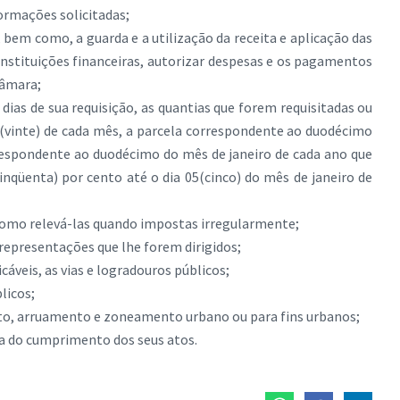
formações solicitadas;
 bem como, a guarda e a utilização da receita e aplicação das
instituições financeiras, autorizar despesas e os pagamentos
Câmara;
dias de sua requisição, as quantias que forem requisitadas ou
0(vinte) de cada mês, a parcela correspondente ao duodécimo
respondente ao duodécimo do mês de janeiro de cada ano que
nqüenta) por cento até o dia 05(cinco) do mês de janeiro de
 como relevá-las quando impostas irregularmente;
representações que lhe forem dirigidos;
icáveis, as vias e logradouros públicos;
licos;
nto, arruamento e zoneamento urbano ou para fins urbanos;
ntia do cumprimento dos seus atos.