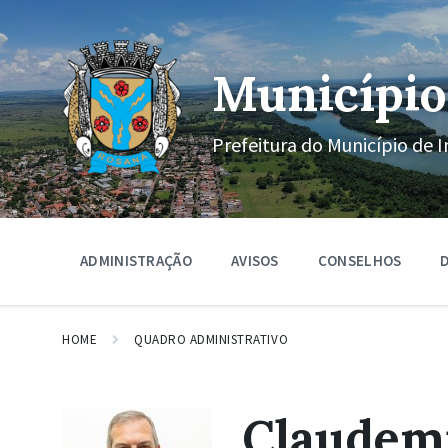
Ir
Pular
Pular
para
para
para
o
a
o
conteúdo
navegação
rodapé
Município
principal
Prefeitura do Município de I
ADMINISTRAÇÃO
AVISOS
CONSELHOS
D
HOME
QUADRO ADMINISTRATIVO
Claudemi