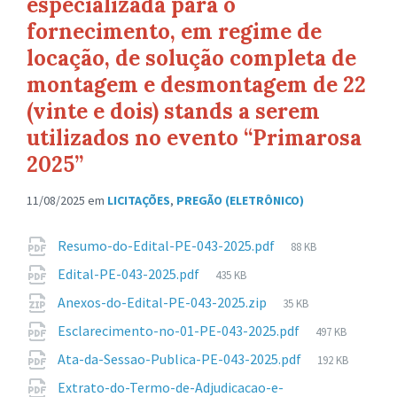
especializada para o
fornecimento, em regime de
locação, de solução completa de
montagem e desmontagem de 22
(vinte e dois) stands a serem
utilizados no evento “Primarosa
2025”
11/08/2025
em
LICITAÇÕES
,
PREGÃO (ELETRÔNICO)
Anexos
Tamanho
Resumo-do-Edital-PE-043-2025.pdf
88 KB
de
Tamanho
Edital-PE-043-2025.pdf
435 KB
arquivo:
de
Tamanho
Anexos-do-Edital-PE-043-2025.zip
35 KB
arquivo:
de
Tamanho
Esclarecimento-no-01-PE-043-2025.pdf
497 KB
arquivo:
de
Tamanho
Ata-da-Sessao-Publica-PE-043-2025.pdf
192 KB
arquivo:
de
Extrato-do-Termo-de-Adjudicacao-e-
arquivo: