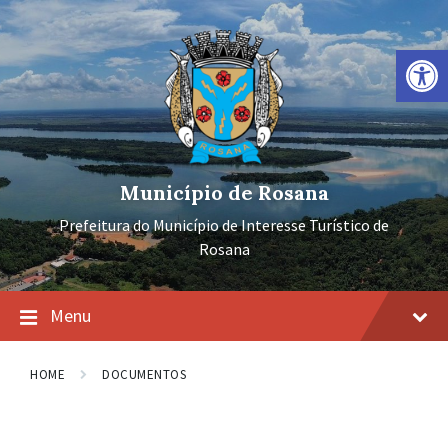
Ir
Pular
Pular
para
para
para
o
a
o
Barra de Ferramentas Aberta
conteúdo
navegação
rodapé
principal
Município de Rosana
Prefeitura do Município de Interesse Turístico de
Rosana
Menu
HOME
DOCUMENTOS