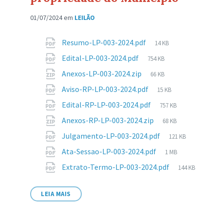
01/07/2024
em
LEILÃO
Anexos
Tamanho
Resumo-LP-003-2024.pdf
14 KB
de
Tamanho
Edital-LP-003-2024.pdf
754 KB
arquivo:
de
Tamanho
Anexos-LP-003-2024.zip
66 KB
arquivo:
de
Tamanho
Aviso-RP-LP-003-2024.pdf
15 KB
arquivo:
de
Tamanho
Edital-RP-LP-003-2024.pdf
757 KB
arquivo:
de
Tamanho
Anexos-RP-LP-003-2024.zip
68 KB
arquivo:
de
Tamanho
Julgamento-LP-003-2024.pdf
121 KB
arquivo:
de
Tamanho
Ata-Sessao-LP-003-2024.pdf
1 MB
arquivo:
de
Tamanho
Extrato-Termo-LP-003-2024.pdf
144 KB
arquivo:
de
arquivo:
LEIA MAIS