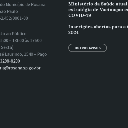
Ministério da Saúde atual
 do Município de Rosana
estratégia de Vacinação c
São Paulo
COVID-19
62.452/0001-00
Inscrições abertas para a
2024
to ao Público:
1h00 – 13h00 às 17h00
 Sexta)
OUTROS AVISOS
sé Laurindo, 1540 – Paço
 3288-8200
ria@rosana.sp.gov.br