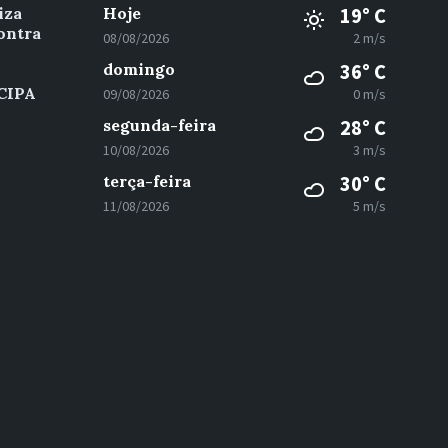
iza
Hoje
19° C
ontra
08/08/2026
2 m/s
domingo
36° C
 CIPA
09/08/2026
0 m/s
segunda-feira
28° C
10/08/2026
3 m/s
terça-feira
30° C
11/08/2026
5 m/s