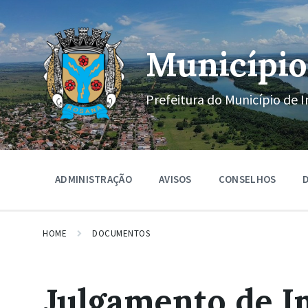
Ir
Pular
Pular
para
para
para
o
a
o
conteúdo
navegação
rodapé
Município
principal
Prefeitura do Município de I
ADMINISTRAÇÃO
AVISOS
CONSELHOS
D
HOME
DOCUMENTOS
Julgamento de 