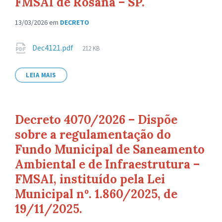
FMSAI de Rosana – SP.
13/03/2026
em
DECRETO
Anexos
Tamanho
Dec4121.pdf
212 KB
de
arquivo:
LEIA MAIS
Decreto 4070/2026 – Dispõe
sobre a regulamentação do
Fundo Municipal de Saneamento
Ambiental e de Infraestrutura –
FMSAI, instituído pela Lei
Municipal nº. 1.860/2025, de
19/11/2025.