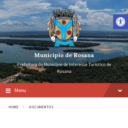
Ir
Pular
Pular
para
para
para
o
a
o
Barra de Ferramentas Aberta
conteúdo
navegação
rodapé
principal
Município de Rosana
Prefeitura do Município de Interesse Turístico de
Rosana
Menu
HOME
DOCUMENTOS