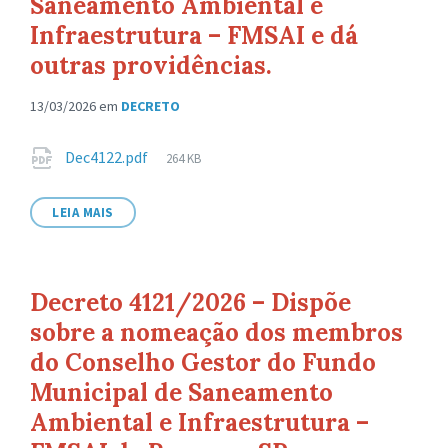
Saneamento Ambiental e
Infraestrutura – FMSAI e dá
outras providências.
13/03/2026
em
DECRETO
Anexos
Tamanho
Dec4122.pdf
264 KB
de
arquivo:
LEIA MAIS
Decreto 4121/2026 – Dispõe
sobre a nomeação dos membros
do Conselho Gestor do Fundo
Municipal de Saneamento
Ambiental e Infraestrutura –