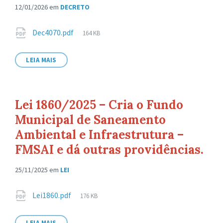
12/01/2026
em
DECRETO
Anexos
Tamanho
Dec4070.pdf
164 KB
de
arquivo:
LEIA MAIS
Lei 1860/2025 – Cria o Fundo
Municipal de Saneamento
Ambiental e Infraestrutura –
FMSAI e dá outras providências.
25/11/2025
em
LEI
Anexos
Tamanho
Lei1860.pdf
176 KB
de
arquivo:
LEIA MAIS