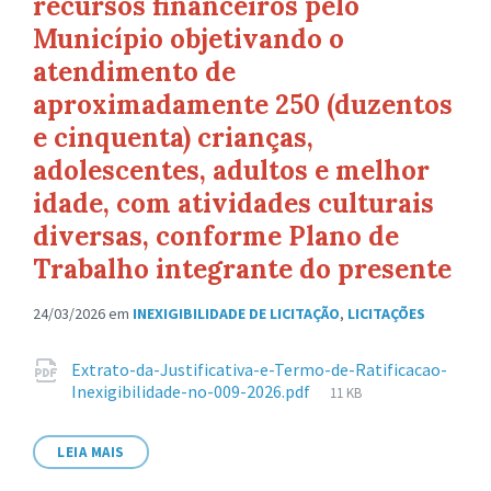
recursos financeiros pelo
Município objetivando o
atendimento de
aproximadamente 250 (duzentos
e cinquenta) crianças,
adolescentes, adultos e melhor
idade, com atividades culturais
diversas, conforme Plano de
Trabalho integrante do presente
24/03/2026
em
INEXIGIBILIDADE DE LICITAÇÃO
,
LICITAÇÕES
Anexos
Extrato-da-Justificativa-e-Termo-de-Ratificacao-
Tamanho
Inexigibilidade-no-009-2026.pdf
11 KB
de
arquivo:
LEIA MAIS