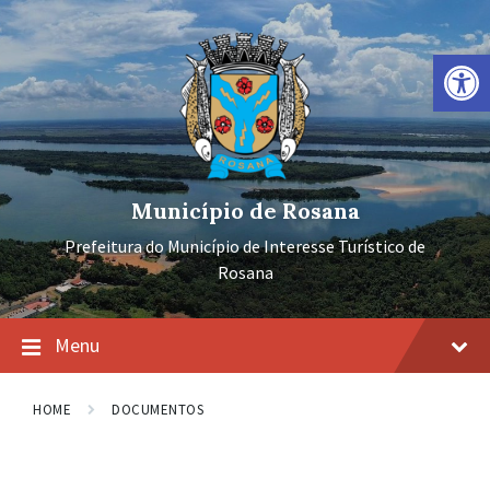
Ir
Pular
Pular
para
para
para
o
a
o
Barra de Ferramentas Aberta
conteúdo
navegação
rodapé
principal
Município de Rosana
Prefeitura do Município de Interesse Turístico de
Rosana
Menu
HOME
DOCUMENTOS