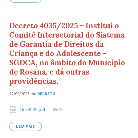
Decreto 4035/2025 – Institui o
Comitê Intersetorial do Sistema
de Garantia de Direitos da
Criança e do Adolescente –
SGDCA, no âmbito do Município
de Rosana, e dá outras
providências.
22/09/2025
em
DECRETO
Anexos
Tamanho
Dec4035.pdf
199 KB
de
arquivo:
LEIA MAIS