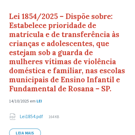
Lei 1854/2025 – Dispõe sobre:
Estabelece prioridade de
matrícula e de transferência às
crianças e adolescentes, que
estejam sob a guarda de
mulheres vítimas de violência
doméstica e familiar, nas escolas
municipais de Ensino Infantil e
Fundamental de Rosana – SP.
14/10/2025
em
LEI
Anexos
Tamanho
Lei1854.pdf
164 KB
de
arquivo:
LEIA MAIS