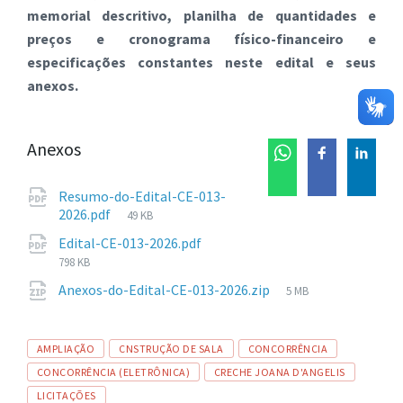
memorial descritivo, planilha de quantidades e
preços e cronograma físico-financeiro e
especificações constantes neste edital e seus
anexos.
Anexos
Resumo-do-Edital-CE-013-
Tamanho
2026.pdf
49 KB
de
Tamanho
Edital-CE-013-2026.pdf
arquivo:
de
798 KB
arquivo:
Tamanho
Anexos-do-Edital-CE-013-2026.zip
5 MB
de
arquivo:
Tags
AMPLIAÇÃO
CNSTRUÇÃO DE SALA
CONCORRÊNCIA
CONCORRÊNCIA (ELETRÔNICA)
CRECHE JOANA D'ANGELIS
LICITAÇÕES