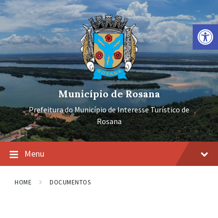
Ir
Pular
Pular
para
para
para
o
a
o
Barra de Ferramentas Aberta
conteúdo
navegação
rodapé
principal
Município de Rosana
Prefeitura do Município de Interesse Turístico de
Rosana
Menu
HOME
DOCUMENTOS