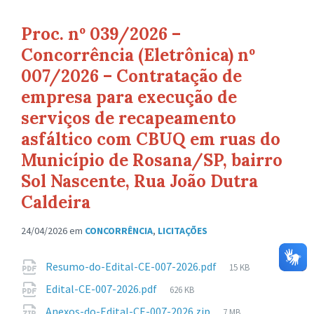
Proc. nº 039/2026 –
Concorrência (Eletrônica) nº
007/2026 – Contratação de
empresa para execução de
serviços de recapeamento
asfáltico com CBUQ em ruas do
Município de Rosana/SP, bairro
Sol Nascente, Rua João Dutra
Caldeira
24/04/2026
em
CONCORRÊNCIA
,
LICITAÇÕES
Anexos
Tamanho
Resumo-do-Edital-CE-007-2026.pdf
15 KB
de
Tamanho
Edital-CE-007-2026.pdf
626 KB
arquivo:
de
Tamanho
Anexos-do-Edital-CE-007-2026.zip
7 MB