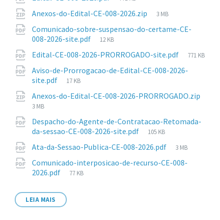
arquivo:
de
Tamanho
Anexos-do-Edital-CE-008-2026.zip
3 MB
arquivo:
de
Comunicado-sobre-suspensao-do-certame-CE-
arquivo:
Tamanho
008-2026-site.pdf
12 KB
de
Tamanho
Edital-CE-008-2026-PRORROGADO-site.pdf
771 KB
arquivo:
de
Aviso-de-Prorrogacao-de-Edital-CE-008-2026-
arquivo:
Tamanho
site.pdf
17 KB
de
Anexos-do-Edital-CE-008-2026-PRORROGADO.zip
arquivo:
Tamanho
3 MB
de
Despacho-do-Agente-de-Contratacao-Retomada-
arquivo:
Tamanho
da-sessao-CE-008-2026-site.pdf
105 KB
de
Tamanho
Ata-da-Sessao-Publica-CE-008-2026.pdf
3 MB
arquivo:
de
Comunicado-interposicao-de-recurso-CE-008-
arquivo:
Tamanho
2026.pdf
77 KB
de
arquivo:
LEIA MAIS