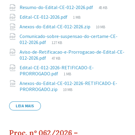
Anexos
Tamanho
Resumo-do-Edital-CE-012-2026.pdf
45 KB
de
Tamanho
Edital-CE-012-2026.pdf
1 MB
arquivo:
de
Tamanho
Anexos-do-Edital-CE-012-2026.zip
10 MB
arquivo:
de
Comunicado-sobre-suspensao-do-certame-CE-
arquivo:
Tamanho
012-2026.pdf
127 KB
de
Aviso-de-Retificacao-e-Prorrogacao-de-Edital-CE-
arquivo:
Tamanho
012-2026.pdf
47 KB
de
Edital-CE-012-2026-RETIFICADO-E-
arquivo:
Tamanho
PRORROGADO.pdf
1 MB
de
Anexos-do-Edital-CE-012-2026-RETIFICADO-E-
arquivo:
Tamanho
PRORROGADO.zip
10 MB
de
arquivo:
LEIA MAIS
Proc. nº 062/2026 –