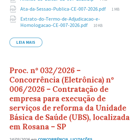
arquivo:
de
Tamanho
Ata-da-Sessao-Publica-CE-007-2026.pdf
1 MB
arquivo:
de
Extrato-do-Termo-de-Adjudicacao-e-
arquivo:
Tamanho
Homologacao-CE-007-2026.pdf
10 KB
de
arquivo:
LEIA MAIS
Proc. nº 032/2026 –
Concorrência (Eletrônica) nº
006/2026 – Contratação de
empresa para execução de
serviços de reforma da Unidade
Básica de Saúde (UBS), localizada
em Rosana – SP
24/03/2026
em
CONCORRÊNCIA
,
LICITAÇÕES