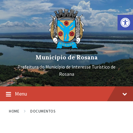
Ir
Pular
Pular
para
para
para
o
a
o
Barra de Ferramentas Aberta
conteúdo
navegação
rodapé
principal
Município de Rosana
Prefeitura do Município de Interesse Turístico de
Rosana
Menu
HOME
DOCUMENTOS