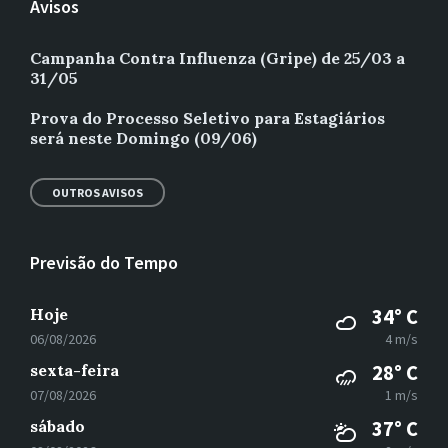
Avisos
Campanha Contra Influenza (Gripe) de 25/03 a
31/05
Prova do Processo Seletivo para Estagiários
será neste Domingo (09/06)
OUTROS AVISOS
Previsão do Tempo
Hoje
34° C
06/08/2026
4 m/s
sexta-feira
28° C
07/08/2026
1 m/s
sábado
37° C