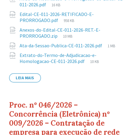
arquivo:
Tamanho
011-2026.pdf
16 KB
de
Edital-CE-011-2026-RETIFICADO-E-
arquivo:
Tamanho
PRORROGADO.pdf
958 KB
de
Anexos-do-Edital-CE-011-2026-RET.-E-
arquivo:
Tamanho
PRORROGADO.zip
10 MB
de
Tamanho
Ata-da-Sessao-Publica-CE-011-2026.pdf
1 MB
arquivo:
de
Extrato-do-Termo-de-Adjudicacao-e-
arquivo:
Tamanho
Homologacao-CE-011-2026.pdf
10 KB
de
arquivo:
LEIA MAIS
Proc. nº 046/2026 –
Concorrência (Eletrônica) nº
009/2026 – Contratação de
empresa para execução de rede