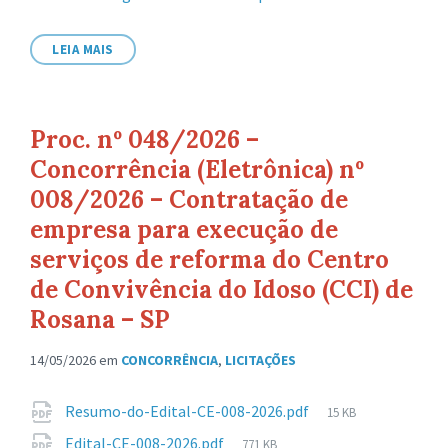
de
arquivo:
LEIA MAIS
Proc. nº 048/2026 –
Concorrência (Eletrônica) nº
008/2026 – Contratação de
empresa para execução de
serviços de reforma do Centro
de Convivência do Idoso (CCI) de
Rosana – SP
14/05/2026
em
CONCORRÊNCIA
,
LICITAÇÕES
Anexos
Tamanho
Resumo-do-Edital-CE-008-2026.pdf
15 KB
de
Tamanho
Edital-CE-008-2026.pdf
771 KB