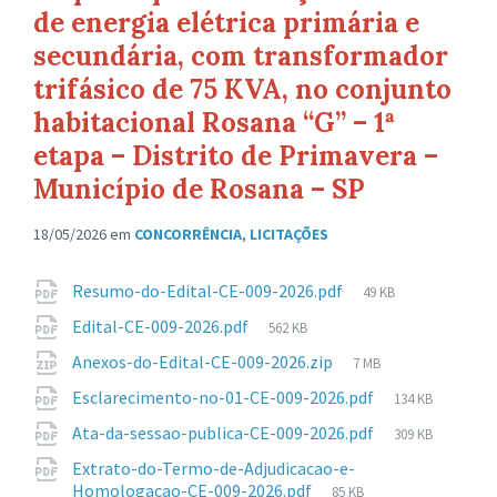
de energia elétrica primária e
secundária, com transformador
trifásico de 75 KVA, no conjunto
habitacional Rosana “G” – 1ª
etapa – Distrito de Primavera –
Município de Rosana – SP
18/05/2026
em
CONCORRÊNCIA
,
LICITAÇÕES
Anexos
Tamanho
Resumo-do-Edital-CE-009-2026.pdf
49 KB
de
Tamanho
Edital-CE-009-2026.pdf
562 KB
arquivo:
de
Tamanho
Anexos-do-Edital-CE-009-2026.zip
7 MB
arquivo:
de
Tamanho
Esclarecimento-no-01-CE-009-2026.pdf
134 KB
arquivo:
de
Tamanho
Ata-da-sessao-publica-CE-009-2026.pdf
309 KB
arquivo:
de
Extrato-do-Termo-de-Adjudicacao-e-
arquivo:
Tamanho
Homologacao-CE-009-2026.pdf
85 KB