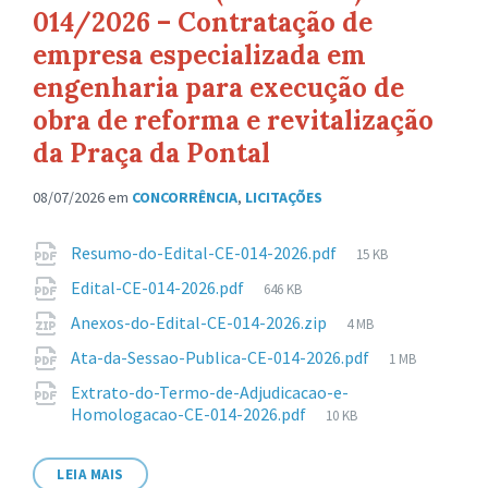
014/2026 – Contratação de
empresa especializada em
engenharia para execução de
obra de reforma e revitalização
da Praça da Pontal
08/07/2026
em
CONCORRÊNCIA
,
LICITAÇÕES
Anexos
Tamanho
Resumo-do-Edital-CE-014-2026.pdf
15 KB
de
Tamanho
Edital-CE-014-2026.pdf
646 KB
arquivo:
de
Tamanho
Anexos-do-Edital-CE-014-2026.zip
4 MB
arquivo:
de
Tamanho
Ata-da-Sessao-Publica-CE-014-2026.pdf
1 MB
arquivo:
de
Extrato-do-Termo-de-Adjudicacao-e-
arquivo:
Tamanho
Homologacao-CE-014-2026.pdf
10 KB
de
arquivo:
LEIA MAIS