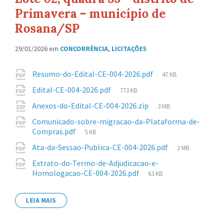
Primavera – município de
Rosana/SP
29/01/2026
em
CONCORRÊNCIA
,
LICITAÇÕES
Anexos
Tamanho
Resumo-do-Edital-CE-004-2026.pdf
47 KB
de
Tamanho
Edital-CE-004-2026.pdf
773 KB
arquivo:
de
Tamanho
Anexos-do-Edital-CE-004-2026.zip
3 MB
arquivo:
de
Comunicado-sobre-migracao-da-Plataforma-de-
arquivo:
Tamanho
Compras.pdf
5 KB
de
Tamanho
Ata-da-Sessao-Publica-CE-004-2026.pdf
2 MB
arquivo:
de
Extrato-do-Termo-de-Adjudicacao-e-
arquivo:
Tamanho
Homologacao-CE-004-2026.pdf
63 KB
de
arquivo:
LEIA MAIS