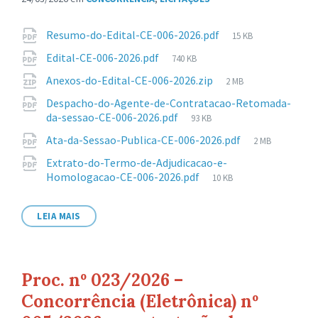
Anexos
Tamanho
Resumo-do-Edital-CE-006-2026.pdf
15 KB
de
Tamanho
Edital-CE-006-2026.pdf
740 KB
arquivo:
de
Tamanho
Anexos-do-Edital-CE-006-2026.zip
2 MB
arquivo:
de
Despacho-do-Agente-de-Contratacao-Retomada-
arquivo:
Tamanho
da-sessao-CE-006-2026.pdf
93 KB
de
Tamanho
Ata-da-Sessao-Publica-CE-006-2026.pdf
2 MB
arquivo:
de
Extrato-do-Termo-de-Adjudicacao-e-
arquivo:
Tamanho
Homologacao-CE-006-2026.pdf
10 KB
de
arquivo:
LEIA MAIS
Proc. nº 023/2026 –
Concorrência (Eletrônica) nº