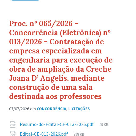
Proc. nº 065/2026 –
Concorrência (Eletrônica) nº
013/2026 – Contratação de
empresa especializada em
engenharia para execução de
obra de ampliação da Creche
Joana D’ Angelis, mediante
construção de uma sala
destinada aos professores
07/07/2026
em
CONCORRÊNCIA
,
LICITAÇÕES
Anexos
Tamanho
Resumo-do-Edital-CE-013-2026.pdf
49 KB
de
Tamanho
Edital-CE-013-2026.pdf
798 KB