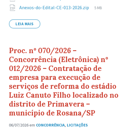
arquivo:
de
Tamanho
Anexos-do-Edital-CE-013-2026.zip
5 MB
arquivo:
de
arquivo:
LEIA MAIS
Proc. nº 070/2026 –
Concorrência (Eletrônica) nº
012/2026 – Contratação de
empresa para execução de
serviços de reforma do estádio
Luiz Canuto Filho localizado no
distrito de Primavera –
município de Rosana/SP
06/07/2026
em
CONCORRÊNCIA
,
LICITAÇÕES