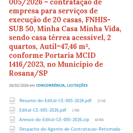
005/2026 – contratação de
empresa para serviços de
execução de 20 casas, FNHIS-
SUB 50, Minha Casa Minha Vida,
sendo casa térrea acessível, 2
quartos, Autil=47,46 m²,
conforme Portaria MCID
1416/2023, no Município de
Rosana/SP
26/02/2026
em
CONCORRÊNCIA
,
LICITAÇÕES
Anexos
Tamanho
Resumo-do-Edital-CE-005-2026.pdf
15 KB
de
Tamanho
Edital-CE-005-2026.pdf
2 MB
arquivo:
de
Tamanho
Anexos-do-Edital-CE-005-2026.zip
44 MB
arquivo:
de
Despacho-do-Agente-de-Contratacao-Retomada-
arquivo: