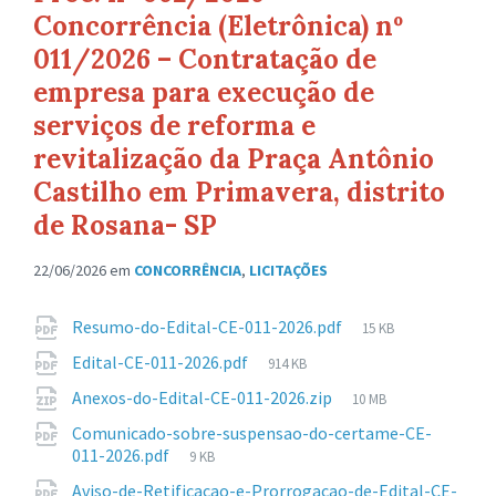
Concorrência (Eletrônica) nº
011/2026 – Contratação de
empresa para execução de
serviços de reforma e
revitalização da Praça Antônio
Castilho em Primavera, distrito
de Rosana- SP
22/06/2026
em
CONCORRÊNCIA
,
LICITAÇÕES
Anexos
Tamanho
Resumo-do-Edital-CE-011-2026.pdf
15 KB
de
Tamanho
Edital-CE-011-2026.pdf
914 KB
arquivo:
de
Tamanho
Anexos-do-Edital-CE-011-2026.zip
10 MB
arquivo:
de
Comunicado-sobre-suspensao-do-certame-CE-
arquivo:
Tamanho
011-2026.pdf
9 KB
de
Aviso-de-Retificacao-e-Prorrogacao-de-Edital-CE-