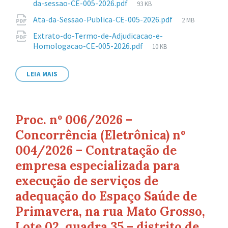
Tamanho
da-sessao-CE-005-2026.pdf
93 KB
de
Tamanho
Ata-da-Sessao-Publica-CE-005-2026.pdf
2 MB
arquivo:
de
Extrato-do-Termo-de-Adjudicacao-e-
arquivo:
Tamanho
Homologacao-CE-005-2026.pdf
10 KB
de
arquivo:
LEIA MAIS
Proc. nº 006/2026 –
Concorrência (Eletrônica) nº
004/2026 – Contratação de
empresa especializada para
execução de serviços de
adequação do Espaço Saúde de
Primavera, na rua Mato Grosso,
Lote 02, quadra 35 – distrito de