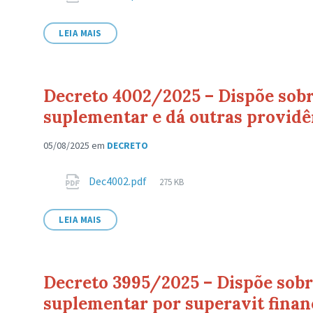
de
arquivo:
LEIA MAIS
Decreto 4002/2025 – Dispõe sobre
suplementar e dá outras providê
05/08/2025
em
DECRETO
Anexos
Tamanho
Dec4002.pdf
275 KB
de
arquivo:
LEIA MAIS
Decreto 3995/2025 – Dispõe sobre
suplementar por superavit finan