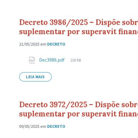
Decreto 3986/2025 – Dispõe sobre
suplementar por superavit finan
21/05/2025
em
DECRETO
Anexos
Tamanho
Dec3986.pdf
218 KB
de
arquivo:
LEIA MAIS
Decreto 3972/2025 – Dispõe sobre
suplementar por superavit finan
09/05/2025
em
DECRETO