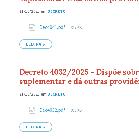
21/10/2025
em
DECRETO
Anexos
Tamanho
Dec4041.pdf
317 KB
de
arquivo:
LEIA MAIS
Decreto 4032/2025 – Dispõe sobre
suplementar e dá outras providê
21/10/2025
em
DECRETO
Anexos
Tamanho
Dec4032.pdf
338 KB
de
arquivo:
LEIA MAIS