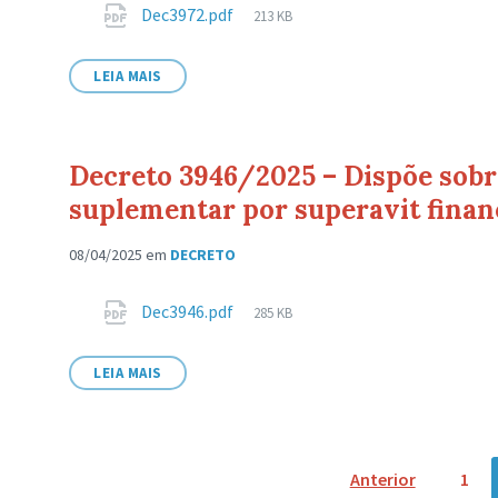
Anexos
Tamanho
Dec3972.pdf
213 KB
de
arquivo:
LEIA MAIS
Decreto 3946/2025 – Dispõe sobre
suplementar por superavit finan
08/04/2025
em
DECRETO
Anexos
Tamanho
Dec3946.pdf
285 KB
de
arquivo:
LEIA MAIS
Navegação
Anterior
1