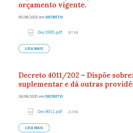
orçamento vigente.
05/08/2025
em
DECRETO
Anexos
Tamanho
Dec3995.pdf
307 KB
de
arquivo:
LEIA MAIS
Decreto 4011/202 – Dispõe sobre:
suplementar e dá outras providê
26/06/2025
em
DECRETO
Anexos
Tamanho
Dec4011.pdf
213 KB
de
arquivo:
LEIA MAIS