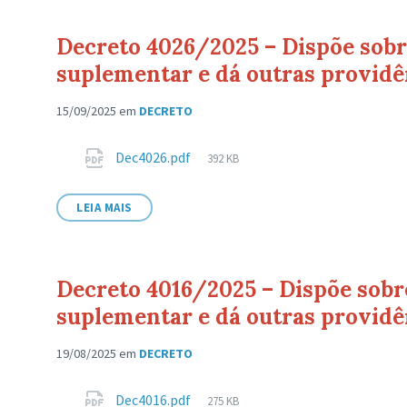
Decreto 4026/2025 – Dispõe sobre
suplementar e dá outras providê
15/09/2025
em
DECRETO
Anexos
Tamanho
Dec4026.pdf
392 KB
de
arquivo:
LEIA MAIS
Decreto 4016/2025 – Dispõe sobre
suplementar e dá outras providê
19/08/2025
em
DECRETO
Anexos
Tamanho
Dec4016.pdf
275 KB