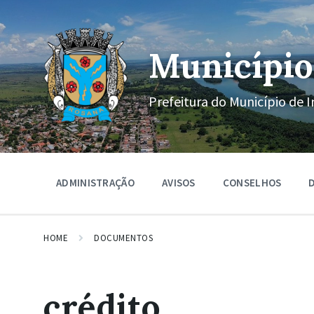
Ir
Pular
Pular
para
para
para
o
a
o
conteúdo
navegação
rodapé
Município
principal
Prefeitura do Município de I
ADMINISTRAÇÃO
AVISOS
CONSELHOS
D
HOME
DOCUMENTOS
crédito