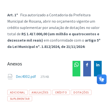
Art. 1º
Fica autorizado a Contadoria da Prefeitura
Municipal de Rosana, abrir no orçamento vigente um
crédito suplementar por anulação de dotações no valor
total de
R$ 1.417.000,00 (um milhão e quatrocentos e
dezessete mil reais)
em conformidade com o
artigo 5º
da Lei Municipal nº. 1.812/2024, de 21/11/2024:
Anexos
Tamanho
Dec4002.pdf
275 KB
de
arquivo:
Tags
ADICIONAL
ANULAÇÕES
CRÉDITO
DOTAÇÕES
SUPLEMENTAR