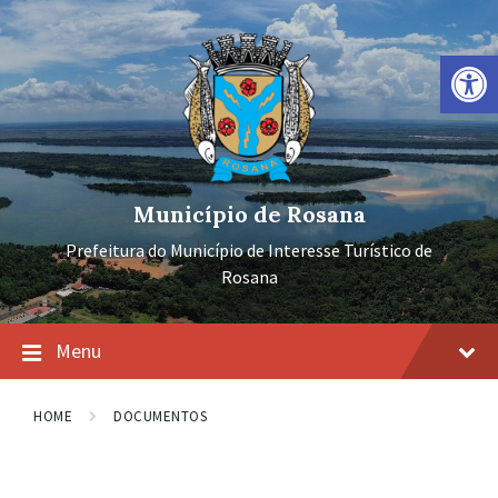
Ir
Pular
Pular
para
para
para
o
a
o
Barra de Ferramentas Aberta
conteúdo
navegação
rodapé
principal
Município de Rosana
Prefeitura do Município de Interesse Turístico de
Rosana
Menu
HOME
DOCUMENTOS