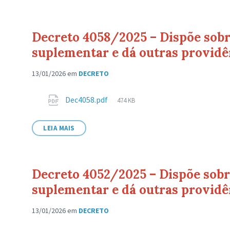
Decreto 4058/2025 – Dispõe sobre
suplementar e dá outras providê
13/01/2026
em
DECRETO
Anexos
Tamanho
Dec4058.pdf
474 KB
de
arquivo:
LEIA MAIS
Decreto 4052/2025 – Dispõe sobre
suplementar e dá outras providê
13/01/2026
em
DECRETO