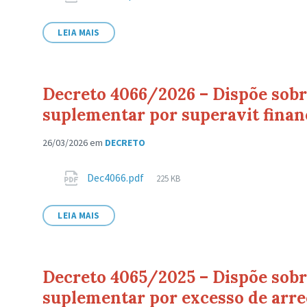
de
arquivo:
LEIA MAIS
Decreto 4066/2026 – Dispõe sobre
suplementar por superavit finan
26/03/2026
em
DECRETO
Anexos
Tamanho
Dec4066.pdf
225 KB
de
arquivo:
LEIA MAIS
Decreto 4065/2025 – Dispõe sobre
suplementar por excesso de arre