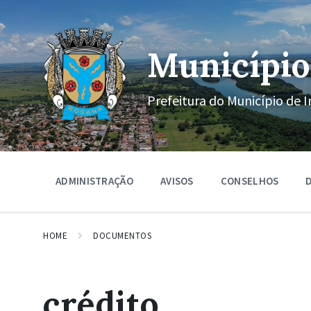
Ir
Pular
Pular
para
para
para
o
a
o
conteúdo
navegação
rodapé
Município
principal
Prefeitura do Município de I
ADMINISTRAÇÃO
AVISOS
CONSELHOS
D
HOME
DOCUMENTOS
crédito