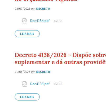
03/07/2026
em
DECRETO
Anexos
Tamanho
Dec4154.pdf
159 KB
de
arquivo:
LEIA MAIS
Decreto 4138/2026 – Dispõe sobre
suplementar e dá outras providê
21/05/2026
em
DECRETO
Anexos
Tamanho
Dec4138.pdf
258 KB
de
arquivo:
LEIA MAIS