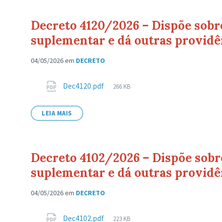
Decreto 4120/2026 – Dispõe sobre
suplementar e dá outras providê
04/05/2026
em
DECRETO
Anexos
Tamanho
Dec4120.pdf
266 KB
de
arquivo:
LEIA MAIS
Decreto 4102/2026 – Dispõe sobre
suplementar e dá outras providê
04/05/2026
em
DECRETO
Anexos
Tamanho
Dec4102.pdf
223 KB