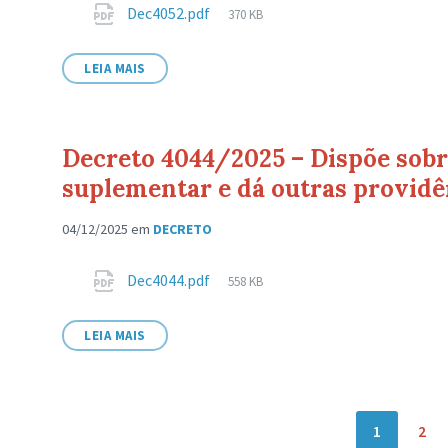
Anexos
Tamanho
Dec4052.pdf
370 KB
de
arquivo:
LEIA MAIS
Decreto 4044/2025 – Dispõe sobre
suplementar e dá outras providê
04/12/2025
em
DECRETO
Anexos
Tamanho
Dec4044.pdf
558 KB
de
arquivo:
LEIA MAIS
Navegação
1
2