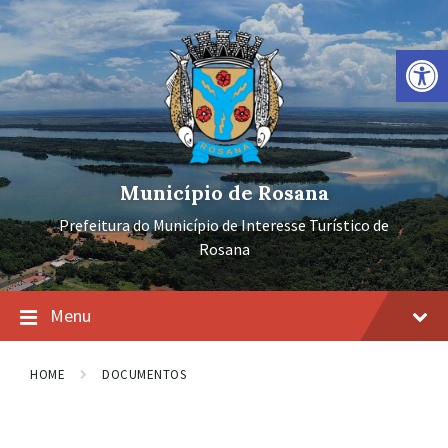
Ir
Pular
Pular
para
para
para
o
a
o
Barra de Ferramentas Aberta
conteúdo
navegação
rodapé
principal
Município de Rosana
Prefeitura do Município de Interesse Turístico de
Rosana
Menu
HOME
DOCUMENTOS