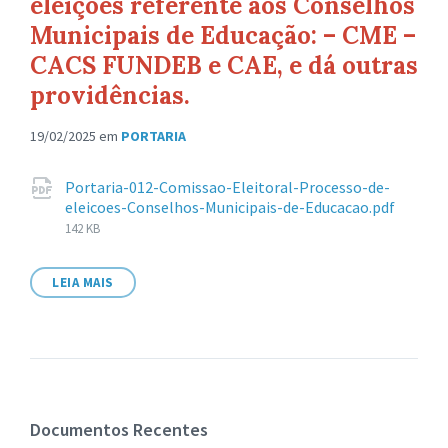
eleições referente aos Conselhos
Municipais de Educação: – CME –
CACS FUNDEB e CAE, e dá outras
providências.
19/02/2025
em
PORTARIA
Anexos
Portaria-012-Comissao-Eleitoral-Processo-de-
Tama
eleicoes-Conselhos-Municipais-de-Educacao.pdf
de
142 KB
arqui
LEIA MAIS
Documentos Recentes