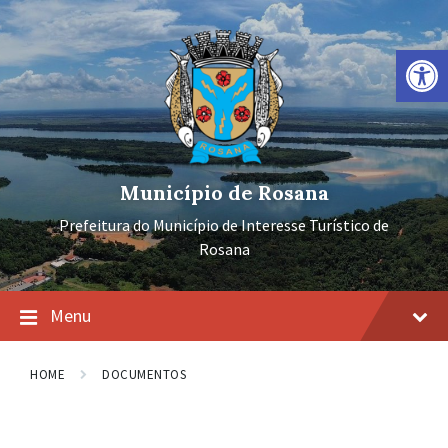
Ir
Pular
Pular
para
para
para
o
a
o
Barra de Ferramentas Aberta
conteúdo
navegação
rodapé
principal
Município de Rosana
Prefeitura do Município de Interesse Turístico de
Rosana
Menu
HOME
DOCUMENTOS