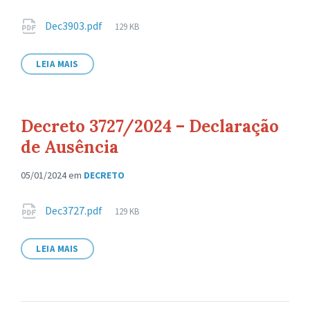
Anexos
Tamanho
Dec3903.pdf
129 KB
de
arquivo:
LEIA MAIS
Decreto 3727/2024 – Declaração
de Ausência
05/01/2024
em
DECRETO
Anexos
Tamanho
Dec3727.pdf
129 KB
de
arquivo:
LEIA MAIS