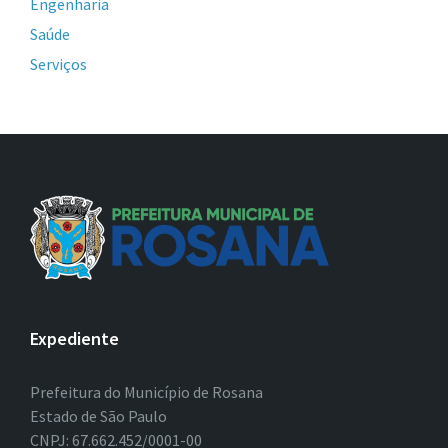
Engenharia
Saúde
Serviços
Expediente
Prefeitura do Município de Rosana
Estado de São Paulo
CNPJ: 67.662.452/0001-00