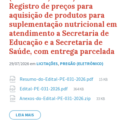
Registro de preços para
aquisição de produtos para
suplementação nutricional em
atendimento a Secretaria de
Educação e a Secretaria de
Saúde, com entrega parcelada
29/07/2026
em
LICITAÇÕES
,
PREGÃO (ELETRÔNICO)
Anexos
Tamanho
Resumo-do-Edital-PE-031-2026.pdf
15 KB
de
Tamanho
Edital-PE-031-2026.pdf
364 KB
arquivo:
de
Tamanho
Anexos-do-Edital-PE-031-2026.zip
33 KB
arquivo:
de
arquivo:
LEIA MAIS