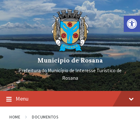
Ir
Pular
Pular
para
para
para
o
a
o
Barra de Ferramentas Aberta
conteúdo
navegação
rodapé
principal
Município de Rosana
Prefeitura do Município de Interesse Turístico de
Rosana
Menu
HOME
DOCUMENTOS