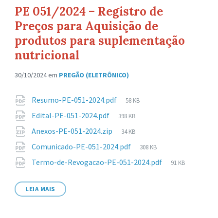
PE 051/2024 – Registro de
Preços para Aquisição de
produtos para suplementação
nutricional
30/10/2024
em
PREGÃO (ELETRÔNICO)
Anexos
Tamanho
Resumo-PE-051-2024.pdf
58 KB
de
Tamanho
Edital-PE-051-2024.pdf
398 KB
arquivo:
de
Tamanho
Anexos-PE-051-2024.zip
34 KB
arquivo:
de
Tamanho
Comunicado-PE-051-2024.pdf
308 KB
arquivo:
de
Tamanho
Termo-de-Revogacao-PE-051-2024.pdf
91 KB
arquivo:
de
arquivo:
LEIA MAIS