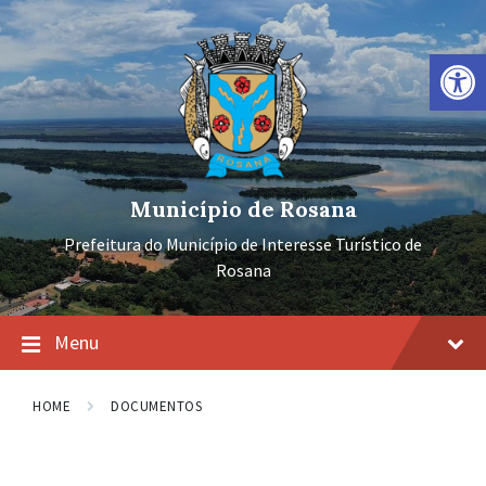
Ir
Pular
Pular
para
para
para
o
a
o
Barra de Ferramentas Aberta
conteúdo
navegação
rodapé
principal
Município de Rosana
Prefeitura do Município de Interesse Turístico de
Rosana
Menu
HOME
DOCUMENTOS