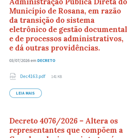
Administração Pública Direta do
Município de Rosana, em razão
da transição do sistema
eletrônico de gestão documental
e de processos administrativos,
e dá outras providências.
03/07/2026
em
DECRETO
Anexos
Tamanho
Dec4163.pdf
141 KB
de
arquivo:
LEIA MAIS
Decreto 4076/2026 – Altera os
representantes que compõem a