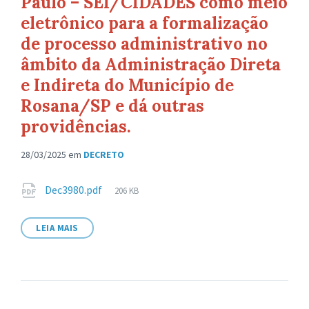
Paulo – SEI/CIDADES como meio
eletrônico para a formalização
de processo administrativo no
âmbito da Administração Direta
e Indireta do Município de
Rosana/SP e dá outras
providências.
28/03/2025
em
DECRETO
Anexos
Tamanho
Dec3980.pdf
206 KB
de
arquivo:
LEIA MAIS