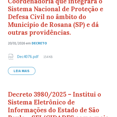
Coordenadoria que integrará o
Sistema Nacional de Proteção e
Defesa Civil no âmbito do
Município de Rosana (SP) e dá
outras providências.
20/01/2026
em
DECRETO
Anexos
Tamanho
Dec4076.pdf
154 KB
de
arquivo:
LEIA MAIS
Decreto 3980/2025 – Institui o
Sistema Eletrônico de
Informações do Estado de São