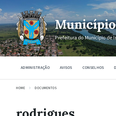
Ir
Pular
Pular
para
para
para
o
a
o
conteúdo
navegação
rodapé
Município
principal
Prefeitura do Município de I
ADMINISTRAÇÃO
AVISOS
CONSELHOS
D
HOME
DOCUMENTOS
rodrigues