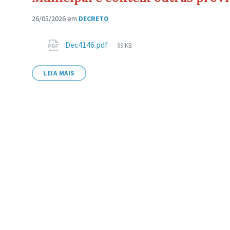
26/05/2026
em
DECRETO
Anexos
Tamanho
Dec4146.pdf
99 KB
de
arquivo:
LEIA MAIS