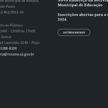
Novo Endereço da Secreta
 do Município de Rosana
Municipal de Educação
São Paulo
62.452/0001-00
Inscrições abertas para a
2024
to ao Público:
1h00 – 13h00 às 17h00
OUTROS AVISOS
 Sexta)
sé Laurindo, 1540 – Paço
 3288-8200
ria@rosana.sp.gov.br