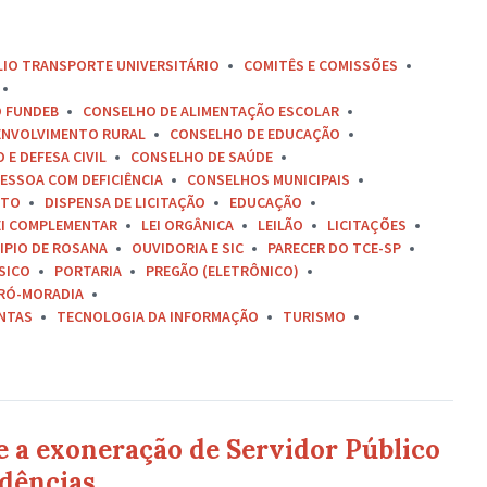
LIO TRANSPORTE UNIVERSITÁRIO
COMITÊS E COMISSÕES
O FUNDEB
CONSELHO DE ALIMENTAÇÃO ESCOLAR
ENVOLVIMENTO RURAL
CONSELHO DE EDUCAÇÃO
E DEFESA CIVIL
CONSELHO DE SAÚDE
ESSOA COM DEFICIÊNCIA
CONSELHOS MUNICIPAIS
ETO
DISPENSA DE LICITAÇÃO
EDUCAÇÃO
EI COMPLEMENTAR
LEI ORGÂNICA
LEILÃO
LICITAÇÕES
IPIO DE ROSANA
OUVIDORIA E SIC
PARECER DO TCE-SP
SICO
PORTARIA
PREGÃO (ELETRÔNICO)
RÓ-MORADIA
ONTAS
TECNOLOGIA DA INFORMAÇÃO
TURISMO
e a exoneração de Servidor Público
dências.