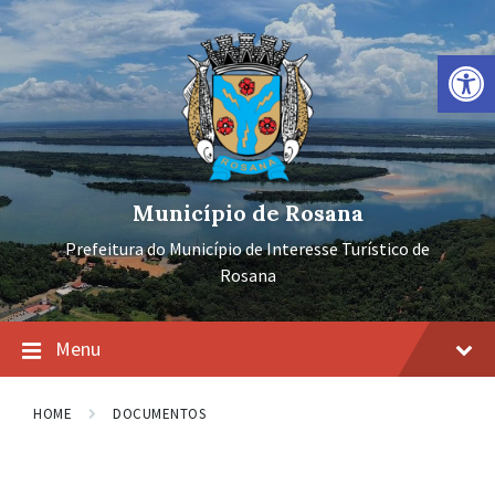
Ir
Pular
Pular
para
para
para
o
a
o
Barra de Ferramentas Aberta
conteúdo
navegação
rodapé
principal
Município de Rosana
Prefeitura do Município de Interesse Turístico de
Rosana
Menu
HOME
DOCUMENTOS