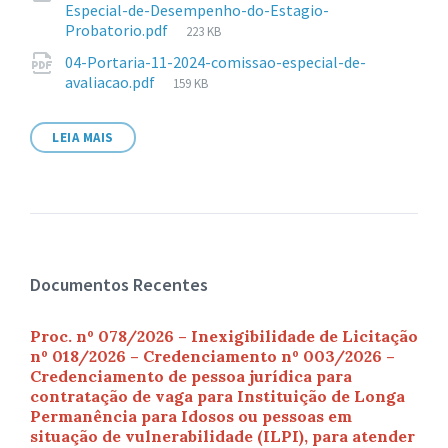
Especial-de-Desempenho-do-Estagio-
Tamanho
Probatorio.pdf
223 KB
de
04-Portaria-11-2024-comissao-especial-de-
arquivo:
Tamanho
avaliacao.pdf
159 KB
de
arquivo:
LEIA MAIS
Documentos Recentes
Proc. nº 078/2026 – Inexigibilidade de Licitação
nº 018/2026 – Credenciamento nº 003/2026 –
Credenciamento de pessoa jurídica para
contratação de vaga para Instituição de Longa
Permanência para Idosos ou pessoas em
situação de vulnerabilidade (ILPI), para atender