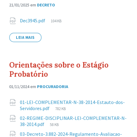
21/01/2025
em
DECRETO
Anexos
Tamanho
Dec3945.pdf
104 KB
de
arquivo:
LEIA MAIS
Orientações sobre o Estágio
Probatório
01/11/2024
em
PROCURADORIA
Anexos
01-LEI-COMPLEMENTAR-N-38-2014-Estauto-dos-
Tamanho
Servidores.pdf
782 KB
de
02-REGIME-DISCIPLINAR-LEI-COMPLEMENTAR-N-
arquivo:
Tamanho
38-2014.pdf
58 KB
de
03-Decreto-3.882-2024-Regulamento-Avaliacao-
arquivo: