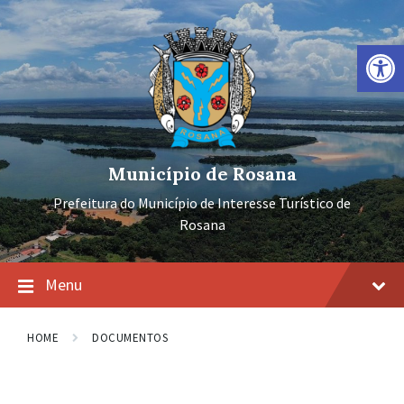
Ir
Pular
Pular
para
para
para
o
a
o
Barra de Ferramentas Aberta
conteúdo
navegação
rodapé
principal
Município de Rosana
Prefeitura do Município de Interesse Turístico de
Rosana
Menu
HOME
DOCUMENTOS