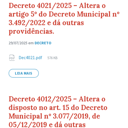
Decreto 4021/2025 – Altera o
artigo 5º do Decreto Municipal nº
3.492/2022 e dá outras
providências.
29/07/2025
em
DECRETO
Anexos
Tamanho
Dec4021.pdf
576 KB
de
arquivo:
LEIA MAIS
Decreto 4012/2025 – Altera o
disposto no art. 15 do Decreto
Municipal nº 3.077/2019, de
05/12/2019 e dá outras