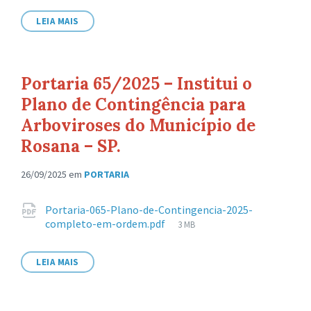
arquivo:
LEIA MAIS
Portaria 65/2025 – Institui o
Plano de Contingência para
Arboviroses do Município de
Rosana – SP.
26/09/2025
em
PORTARIA
Anexos
Portaria-065-Plano-de-Contingencia-2025-
Tamanho
completo-em-ordem.pdf
3 MB
de
arquivo:
LEIA MAIS