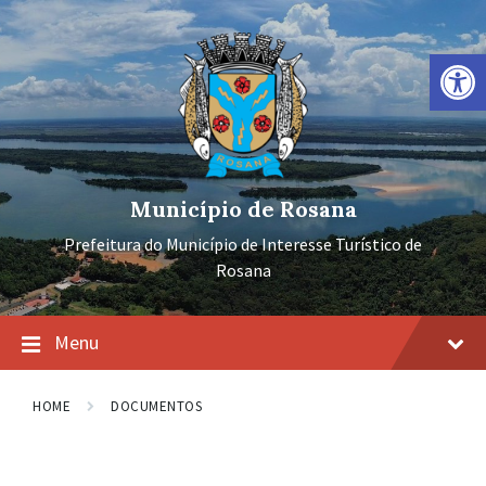
Ir
Pular
Pular
para
para
para
o
a
o
Barra de Ferramentas Aberta
conteúdo
navegação
rodapé
principal
Município de Rosana
Prefeitura do Município de Interesse Turístico de
Rosana
Menu
HOME
DOCUMENTOS