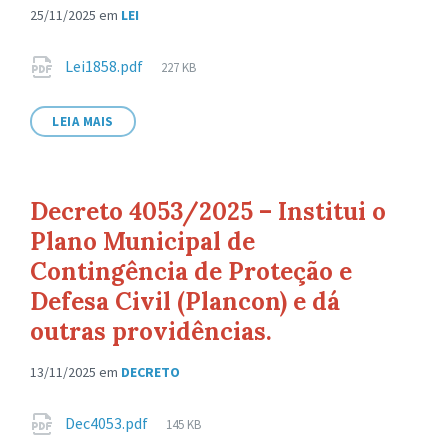
25/11/2025
em
LEI
Anexos
Tamanho
Lei1858.pdf
227 KB
de
arquivo:
LEIA MAIS
Decreto 4053/2025 – Institui o
Plano Municipal de
Contingência de Proteção e
Defesa Civil (Plancon) e dá
outras providências.
13/11/2025
em
DECRETO
Anexos
Tamanho
Dec4053.pdf
145 KB
de