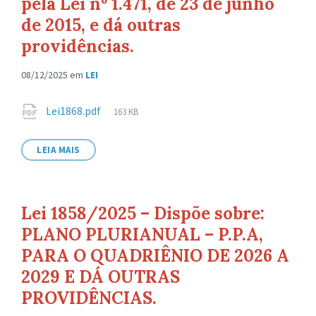
pela Lei nº 1.471, de 23 de junho
de 2015, e dá outras
providências.
08/12/2025
em
LEI
Anexos
Tamanho
Lei1868.pdf
163 KB
de
arquivo:
LEIA MAIS
Lei 1858/2025 – Dispõe sobre:
PLANO PLURIANUAL – P.P.A,
PARA O QUADRIÊNIO DE 2026 A
2029 E DÁ OUTRAS
PROVIDÊNCIAS.