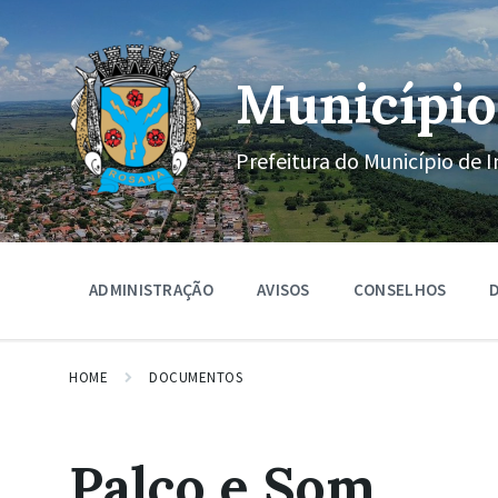
Ir
Pular
Pular
para
para
para
o
a
o
conteúdo
navegação
rodapé
Município
principal
Prefeitura do Município de I
ADMINISTRAÇÃO
AVISOS
CONSELHOS
D
HOME
DOCUMENTOS
Palco e Som