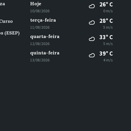
za
Hoje
26° C
10/08/2026
0 m/s
terça-feira
28° C
 Curso
11/08/2026
5 m/s
s (ESEP)
quarta-feira
33° C
12/08/2026
5 m/s
quinta-feira
39° C
13/08/2026
4 m/s