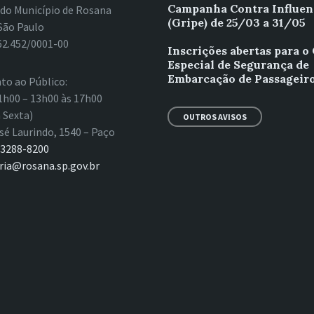
Campanha Contra Influen
 do Município de Rosana
(Gripe) de 25/03 a 31/05
São Paulo
62.452/0001-00
Inscrições abertas para o
Especial de Segurança de
Embarcação de Passageiro
to ao Público:
1h00 – 13h00 às 17h00
 Sexta)
OUTROS AVISOS
sé Laurindo, 1540 – Paço
 3288-8200
ria@rosana.sp.gov.br