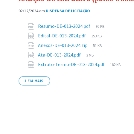
02/12/2024
em
DISPENSA DE LICITAÇÃO
Anexos
Tamanho
Resumo-DE-013-2024.pdf
92 KB
de
Tamanho
Edital-DE-013-2024.pdf
353 KB
arquivo:
de
Tamanho
Anexos-DE-013-2024.zip
51 KB
arquivo:
de
Tamanho
Ata-DE-013-2024.pdf
3 MB
arquivo:
de
Tamanho
Extrato-Termo-DE-013-2024.pdf
182 KB
arquivo:
de
arquivo:
LEIA MAIS