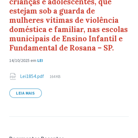
crianças e adolescentes, que
estejam sob a guarda de
mulheres vítimas de violência
doméstica e familiar, nas escolas
municipais de Ensino Infantil e
Fundamental de Rosana – SP.
14/10/2025
em
LEI
Anexos
Tamanho
Lei1854.pdf
164 KB
de
arquivo:
LEIA MAIS