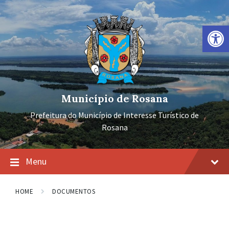
Ir
Pular
Pular
para
para
para
o
a
o
Barra de Ferramentas Aberta
conteúdo
navegação
rodapé
principal
Município de Rosana
Prefeitura do Município de Interesse Turístico de
Rosana
Menu
HOME
DOCUMENTOS