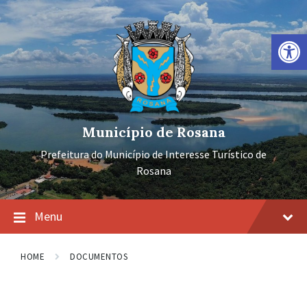
Ir
Pular
Pular
para
para
para
o
a
o
Barra de Ferramentas Aberta
conteúdo
navegação
rodapé
principal
Município de Rosana
Prefeitura do Município de Interesse Turístico de
Rosana
Menu
HOME
DOCUMENTOS