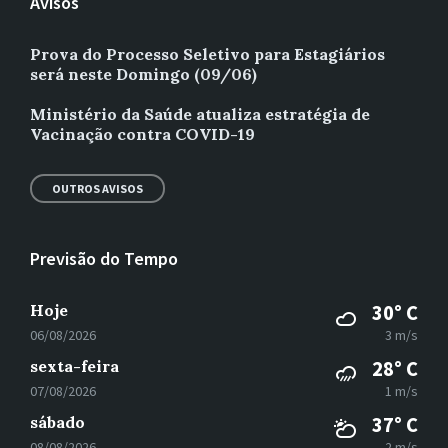
Avisos
Prova do Processo Seletivo para Estagiários
será neste Domingo (09/06)
Ministério da Saúde atualiza estratégia de
Vacinação contra COVID-19
OUTROS AVISOS
Previsão do Tempo
Hoje
30° C
06/08/2026
3 m/s
sexta-feira
28° C
07/08/2026
1 m/s
sábado
37° C
08/08/2026
2 m/s