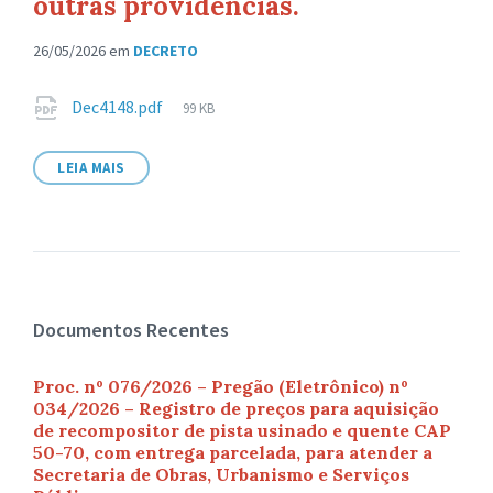
outras providências.
26/05/2026
em
DECRETO
Anexos
Tamanho
Dec4148.pdf
99 KB
de
arquivo:
LEIA MAIS
Documentos Recentes
Proc. nº 076/2026 – Pregão (Eletrônico) nº
034/2026 – Registro de preços para aquisição
de recompositor de pista usinado e quente CAP
50-70, com entrega parcelada, para atender a
Secretaria de Obras, Urbanismo e Serviços