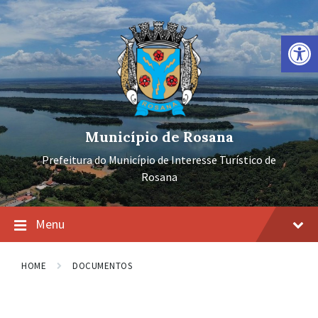
Ir
Pular
Pular
para
para
para
o
a
o
Barra de Ferramentas Aberta
conteúdo
navegação
rodapé
principal
Município de Rosana
Prefeitura do Município de Interesse Turístico de
Rosana
Menu
HOME
DOCUMENTOS