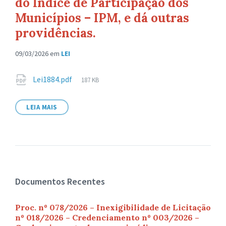
do Índice de Participação dos
Municípios – IPM, e dá outras
providências.
09/03/2026
em
LEI
Anexos
Tamanho
Lei1884.pdf
187 KB
de
arquivo:
LEIA MAIS
Documentos Recentes
Proc. nº 078/2026 – Inexigibilidade de Licitação
nº 018/2026 – Credenciamento nº 003/2026 –