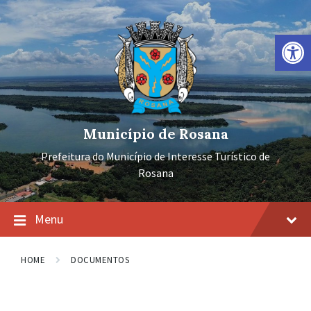
Ir
Pular
Pular
para
para
para
o
a
o
Barra de Ferramentas Aberta
conteúdo
navegação
rodapé
principal
Município de Rosana
Prefeitura do Município de Interesse Turístico de
Rosana
Menu
HOME
DOCUMENTOS