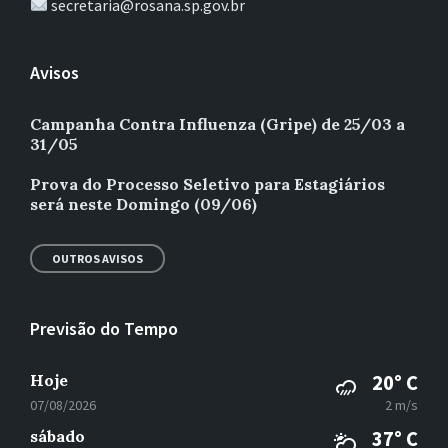
secretaria@rosana.sp.gov.br
Avisos
Campanha Contra Influenza (Gripe) de 25/03 a
31/05
Prova do Processo Seletivo para Estagiários
será neste Domingo (09/06)
OUTROS AVISOS
Previsão do Tempo
Hoje
20° C
07/08/2026
2 m/s
sábado
37° C