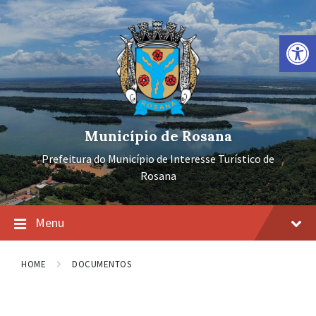
Ir
Pular
Pular
para
para
para
o
a
o
Barra de Ferramentas Aberta
conteúdo
navegação
rodapé
principal
Município de Rosana
Prefeitura do Município de Interesse Turístico de
Rosana
Menu
HOME
DOCUMENTOS