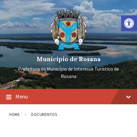
Ir
Pular
Pular
para
para
para
o
a
o
Barra de Ferramentas Aberta
conteúdo
navegação
rodapé
principal
Município de Rosana
Prefeitura do Município de Interesse Turístico de
Rosana
Menu
HOME
DOCUMENTOS