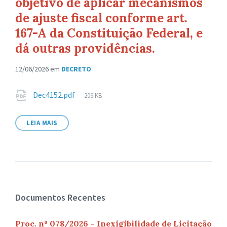
objetivo de aplicar mecanismos
de ajuste fiscal conforme art.
167-A da Constituição Federal, e
dá outras providências.
12/06/2026
em
DECRETO
Anexos
Tamanho
Dec4152.pdf
206 KB
de
arquivo:
LEIA MAIS
Documentos Recentes
Proc. nº 078/2026 – Inexigibilidade de Licitação