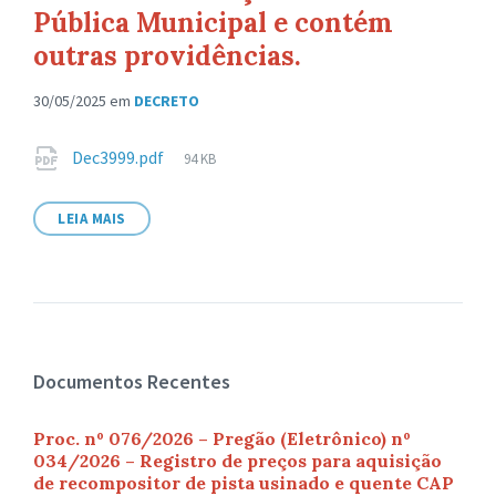
Pública Municipal e contém
outras providências.
30/05/2025
em
DECRETO
Anexos
Tamanho
Dec3999.pdf
94 KB
de
arquivo:
LEIA MAIS
Documentos Recentes
Proc. nº 076/2026 – Pregão (Eletrônico) nº
034/2026 – Registro de preços para aquisição
de recompositor de pista usinado e quente CAP