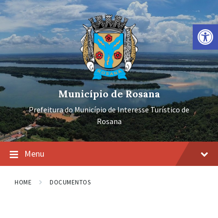
Ir
Pular
Pular
para
para
para
o
a
o
Barra de Ferramentas Aberta
conteúdo
navegação
rodapé
principal
Município de Rosana
Prefeitura do Município de Interesse Turístico de
Rosana
Menu
HOME
DOCUMENTOS