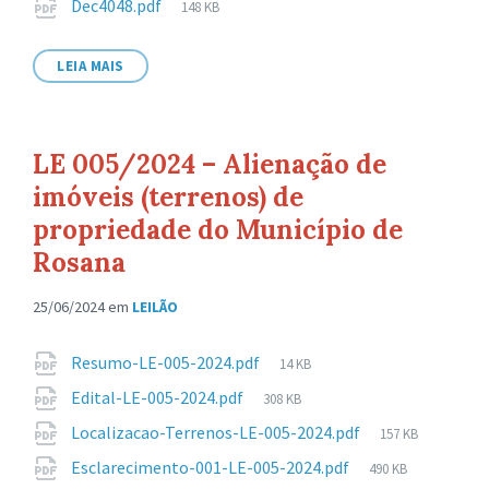
Anexos
Tamanho
Dec4048.pdf
148 KB
de
arquivo:
LEIA MAIS
LE 005/2024 – Alienação de
imóveis (terrenos) de
propriedade do Município de
Rosana
25/06/2024
em
LEILÃO
Anexos
Tamanho
Resumo-LE-005-2024.pdf
14 KB
de
Tamanho
Edital-LE-005-2024.pdf
308 KB
arquivo:
de
Tamanho
Localizacao-Terrenos-LE-005-2024.pdf
157 KB
arquivo:
de
Tamanho
Esclarecimento-001-LE-005-2024.pdf
490 KB
arquivo:
de