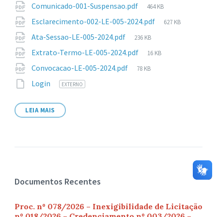
Tamanho
Comunicado-001-Suspensao.pdf
464 KB
arquivo:
de
Tamanho
Esclarecimento-002-LE-005-2024.pdf
627 KB
arquivo:
de
Tamanho
Ata-Sessao-LE-005-2024.pdf
236 KB
arquivo:
de
Tamanho
Extrato-Termo-LE-005-2024.pdf
16 KB
arquivo:
de
Tamanho
Convocacao-LE-005-2024.pdf
78 KB
arquivo:
de
Login
EXTERNO
arquivo:
LEIA MAIS
Documentos Recentes
Proc. nº 078/2026 – Inexigibilidade de Licitação
nº 018/2026 – Credenciamento nº 003/2026 –