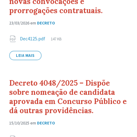
novas convocações e
prorrogações contratuais.
23/03/2026
em
DECRETO
Anexos
Tamanho
Dec4125.pdf
147 KB
de
arquivo:
LEIA MAIS
Decreto 4048/2025 – Dispõe
sobre nomeação de candidata
aprovada em Concurso Público e
dá outras providências.
15/10/2025
em
DECRETO