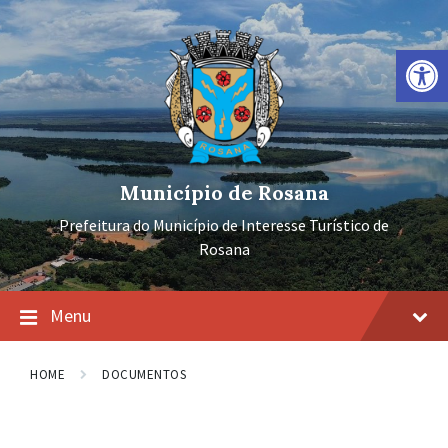
Ir
Pular
Pular
para
para
para
o
a
o
Barra de Ferramentas Aberta
conteúdo
navegação
rodapé
principal
Município de Rosana
Prefeitura do Município de Interesse Turístico de
Rosana
Menu
HOME
DOCUMENTOS