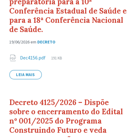
preparatória para a 10ª
Conferência Estadual de Saúde e
para a 18ª Conferência Nacional
de Saúde.
19/06/2026
em
DECRETO
Anexos
Tamanho
Dec4156.pdf
191 KB
de
arquivo:
LEIA MAIS
Decreto 4125/2026 – Dispõe
sobre o encerramento do Edital
nº 001/2025 do Programa
Construindo Futuro e veda