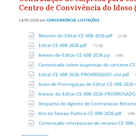
Centro de Convivência do Idoso 
14/05/2026
em
CONCORRÊNCIA
,
LICITAÇÕES
Anexos
Tamanh
Resumo-do-Edital-CE-008-2026.pdf
15 KB
de
Tamanho
Edital-CE-008-2026.pdf
771 KB
arquivo:
de
Tamanho
Anexos-do-Edital-CE-008-2026.zip
3 MB
arquivo:
de
Comunicado-sobre-suspensao-do-certame-CE-
arquivo:
Edital-CE-008-2026-PRORROGADO-site.pdf
Aviso-de-Prorrogacao-de-Edital-CE-008-2026-
Anexos-do-Edital-CE-008-2026-PRORROGADO
Despacho-do-Agente-de-Contratacao-Retomad
Tam
Ata-da-Sessao-Publica-CE-008-2026.pdf
3 MB
de
Comunicado-interposicao-de-recurso-CE-008-
arqu