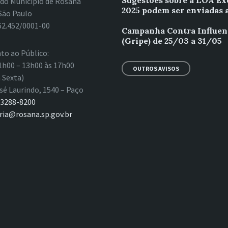
Sugestões sobre a LOA Ex
 do Município de Rosana
2025 podem ser enviadas 
São Paulo
62.452/0001-00
Campanha Contra Influen
(Gripe) de 25/03 a 31/05
to ao Público:
1h00 – 13h00 às 17h00
OUTROS AVISOS
 Sexta)
sé Laurindo, 1540 – Paço
 3288-8200
ria@rosana.sp.gov.br