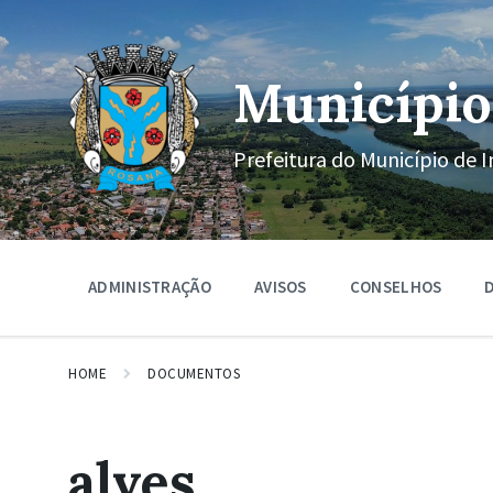
Ir
Pular
Pular
para
para
para
o
a
o
conteúdo
navegação
rodapé
Município
principal
Prefeitura do Município de I
ADMINISTRAÇÃO
AVISOS
CONSELHOS
D
HOME
DOCUMENTOS
alves