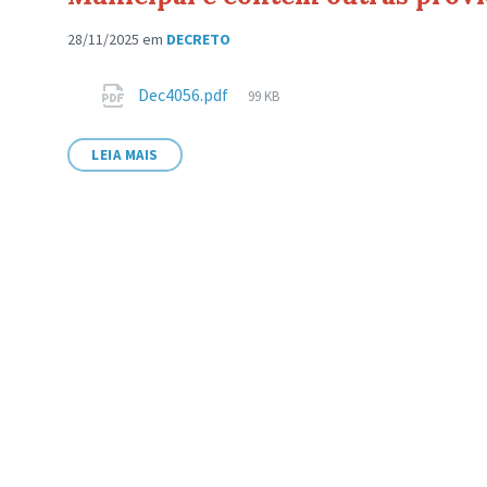
28/11/2025
em
DECRETO
Anexos
Tamanho
Dec4056.pdf
99 KB
de
arquivo:
LEIA MAIS