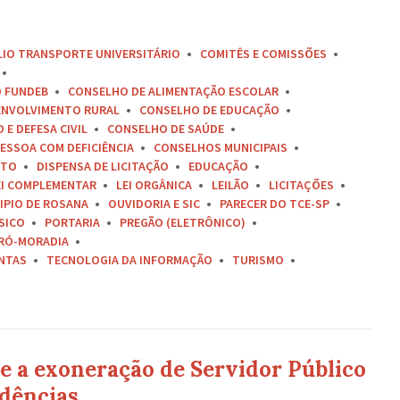
LIO TRANSPORTE UNIVERSITÁRIO
COMITÊS E COMISSÕES
O FUNDEB
CONSELHO DE ALIMENTAÇÃO ESCOLAR
ENVOLVIMENTO RURAL
CONSELHO DE EDUCAÇÃO
E DEFESA CIVIL
CONSELHO DE SAÚDE
ESSOA COM DEFICIÊNCIA
CONSELHOS MUNICIPAIS
ETO
DISPENSA DE LICITAÇÃO
EDUCAÇÃO
EI COMPLEMENTAR
LEI ORGÂNICA
LEILÃO
LICITAÇÕES
IPIO DE ROSANA
OUVIDORIA E SIC
PARECER DO TCE-SP
SICO
PORTARIA
PREGÃO (ELETRÔNICO)
RÓ-MORADIA
ONTAS
TECNOLOGIA DA INFORMAÇÃO
TURISMO
e a exoneração de Servidor Público
dências..