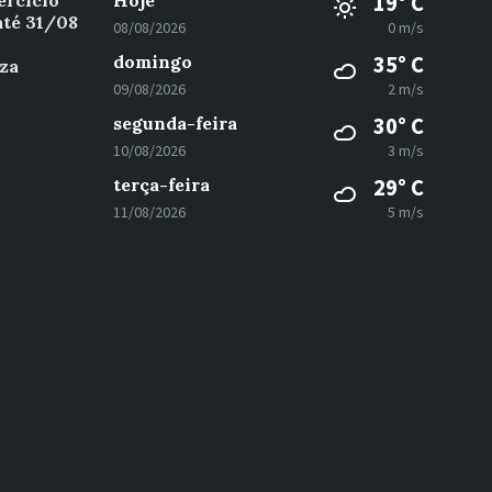
ercício
Hoje
19° C
até 31/08
08/08/2026
0 m/s
domingo
35° C
za
09/08/2026
2 m/s
segunda-feira
30° C
10/08/2026
3 m/s
terça-feira
29° C
11/08/2026
5 m/s