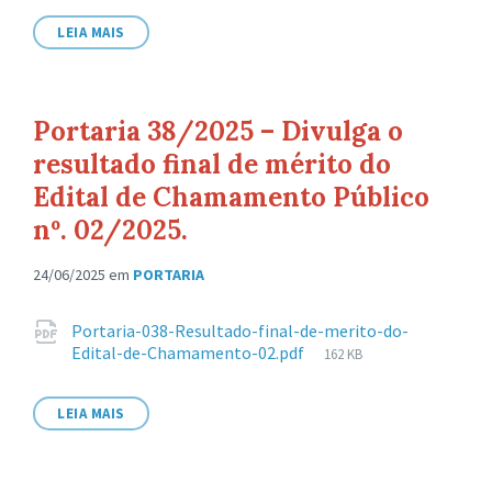
arquivo:
LEIA MAIS
Portaria 38/2025 – Divulga o
resultado final de mérito do
Edital de Chamamento Público
nº. 02/2025.
24/06/2025
em
PORTARIA
Anexos
Portaria-038-Resultado-final-de-merito-do-
Tamanho
Edital-de-Chamamento-02.pdf
162 KB
de
arquivo:
LEIA MAIS