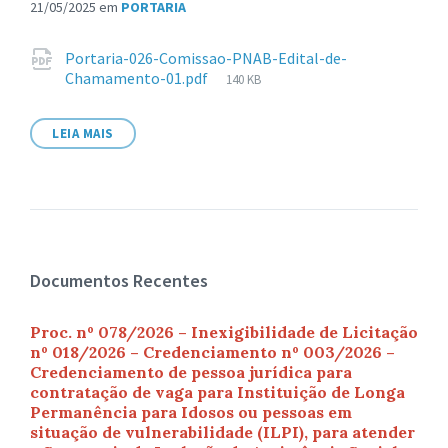
21/05/2025
em
PORTARIA
Anexos
Portaria-026-Comissao-PNAB-Edital-de-
Tamanho
Chamamento-01.pdf
140 KB
de
arquivo:
LEIA MAIS
Documentos Recentes
Proc. nº 078/2026 – Inexigibilidade de Licitação
nº 018/2026 – Credenciamento nº 003/2026 –
Credenciamento de pessoa jurídica para
contratação de vaga para Instituição de Longa
Permanência para Idosos ou pessoas em
situação de vulnerabilidade (ILPI), para atender