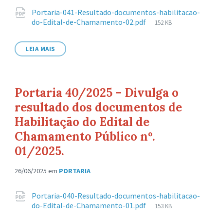
Anexos
Portaria-041-Resultado-documentos-habilitacao-
Tamanho
do-Edital-de-Chamamento-02.pdf
152 KB
de
arquivo:
LEIA MAIS
Portaria 40/2025 – Divulga o
resultado dos documentos de
Habilitação do Edital de
Chamamento Público nº.
01/2025.
26/06/2025
em
PORTARIA
Anexos
Portaria-040-Resultado-documentos-habilitacao-
Tamanho
do-Edital-de-Chamamento-01.pdf
153 KB
de