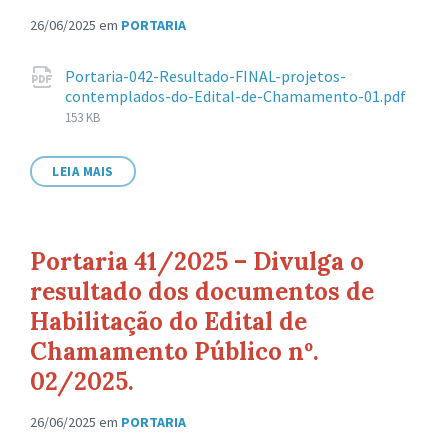
26/06/2025
em
PORTARIA
Anexos
Portaria-042-Resultado-FINAL-projetos-
contemplados-do-Edital-de-Chamamento-01.pdf
Tamanho
153 KB
de
arquivo:
LEIA MAIS
Portaria 41/2025 – Divulga o
resultado dos documentos de
Habilitação do Edital de
Chamamento Público nº.
02/2025.
26/06/2025
em
PORTARIA