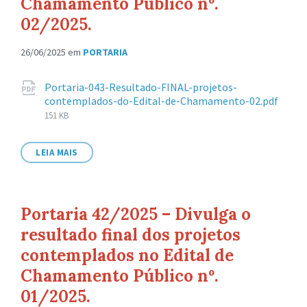
Chamamento Público nº.
02/2025.
26/06/2025
em
PORTARIA
Anexos
Portaria-043-Resultado-FINAL-projetos-
contemplados-do-Edital-de-Chamamento-02.pdf
Tamanho
151 KB
de
arquivo:
LEIA MAIS
Portaria 42/2025 – Divulga o
resultado final dos projetos
contemplados no Edital de
Chamamento Público nº.
01/2025.