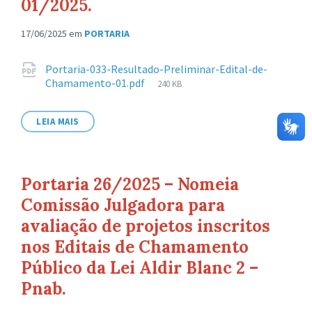
01/2025.
17/06/2025
em
PORTARIA
Anexos
Portaria-033-Resultado-Preliminar-Edital-de-
Tamanho
Chamamento-01.pdf
240 KB
de
arquivo:
LEIA MAIS
Portaria 26/2025 – Nomeia
Comissão Julgadora para
avaliação de projetos inscritos
nos Editais de Chamamento
Público da Lei Aldir Blanc 2 –
Pnab.