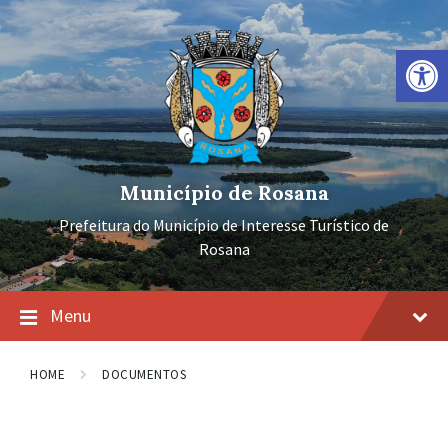
Ir
Pular
Pular
para
para
para
o
a
o
Barra de Ferramentas Aberta
conteúdo
navegação
rodapé
principal
Município de Rosana
Prefeitura do Município de Interesse Turístico de
Rosana
Menu
HOME
DOCUMENTOS