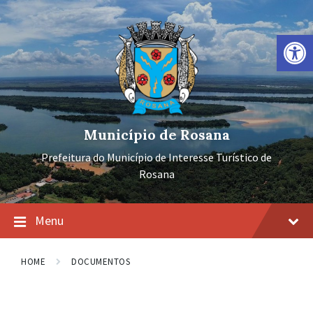
Ir
Pular
Pular
para
para
para
o
a
o
Barra de Ferramentas Aberta
conteúdo
navegação
rodapé
principal
Município de Rosana
Prefeitura do Município de Interesse Turístico de
Rosana
Menu
HOME
DOCUMENTOS