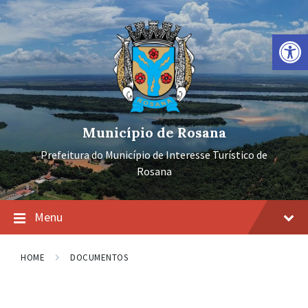
Ir
Pular
Pular
para
para
para
o
a
o
Barra de Ferramentas Aberta
conteúdo
navegação
rodapé
principal
Município de Rosana
Prefeitura do Município de Interesse Turístico de
Rosana
Menu
HOME
DOCUMENTOS