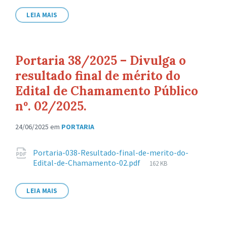
arquivo:
LEIA MAIS
Portaria 38/2025 – Divulga o
resultado final de mérito do
Edital de Chamamento Público
nº. 02/2025.
24/06/2025
em
PORTARIA
Anexos
Portaria-038-Resultado-final-de-merito-do-
Tamanho
Edital-de-Chamamento-02.pdf
162 KB
de
arquivo:
LEIA MAIS