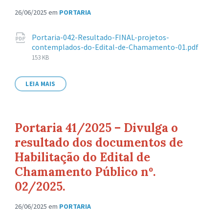
26/06/2025
em
PORTARIA
Anexos
Portaria-042-Resultado-FINAL-projetos-
contemplados-do-Edital-de-Chamamento-01.pdf
Tamanho
153 KB
de
arquivo:
LEIA MAIS
Portaria 41/2025 – Divulga o
resultado dos documentos de
Habilitação do Edital de
Chamamento Público nº.
02/2025.
26/06/2025
em
PORTARIA