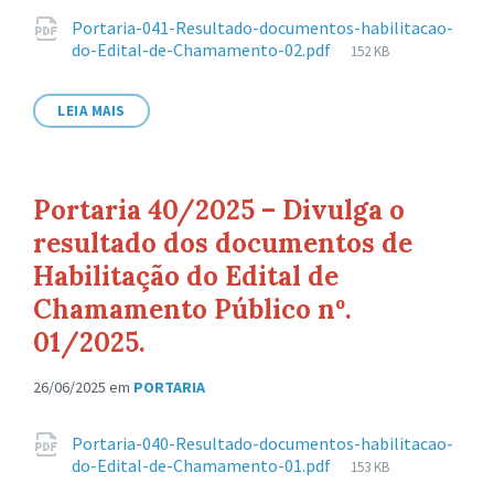
Anexos
Portaria-041-Resultado-documentos-habilitacao-
Tamanho
do-Edital-de-Chamamento-02.pdf
152 KB
de
arquivo:
LEIA MAIS
Portaria 40/2025 – Divulga o
resultado dos documentos de
Habilitação do Edital de
Chamamento Público nº.
01/2025.
26/06/2025
em
PORTARIA
Anexos
Portaria-040-Resultado-documentos-habilitacao-
Tamanho
do-Edital-de-Chamamento-01.pdf
153 KB
de