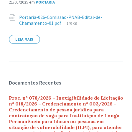
21/05/2025
em
PORTARIA
Anexos
Portaria-026-Comissao-PNAB-Edital-de-
Tamanho
Chamamento-01.pdf
140 KB
de
arquivo:
LEIA MAIS
Documentos Recentes
Proc. nº 078/2026 – Inexigibilidade de Licitação
nº 018/2026 – Credenciamento nº 003/2026 –
Credenciamento de pessoa jurídica para
contratação de vaga para Instituição de Longa
Permanência para Idosos ou pessoas em
situação de vulnerabilidade (ILPI), para atender