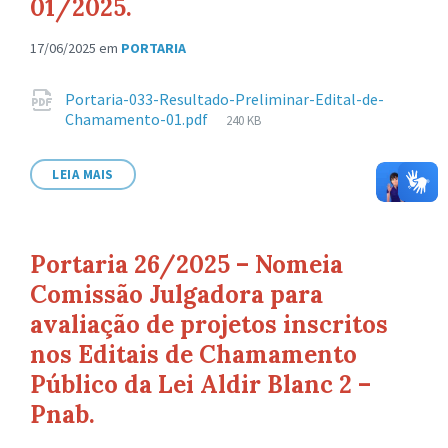
01/2025.
17/06/2025
em
PORTARIA
Anexos
Portaria-033-Resultado-Preliminar-Edital-de-
Tamanho
Chamamento-01.pdf
240 KB
de
arquivo:
LEIA MAIS
Portaria 26/2025 – Nomeia
Comissão Julgadora para
avaliação de projetos inscritos
nos Editais de Chamamento
Público da Lei Aldir Blanc 2 –
Pnab.