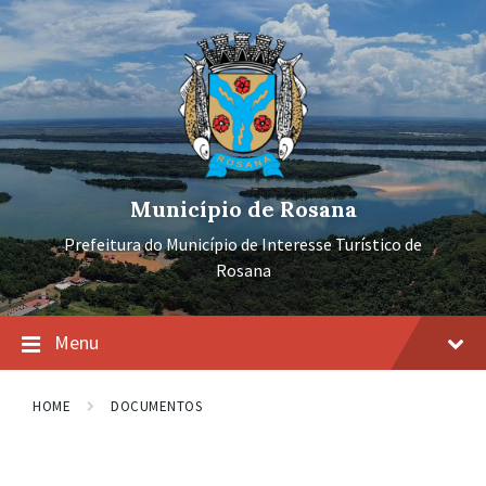
Ir
Pular
Pular
para
para
para
o
a
o
conteúdo
navegação
rodapé
principal
Município de Rosana
Prefeitura do Município de Interesse Turístico de
Rosana
Menu
HOME
DOCUMENTOS