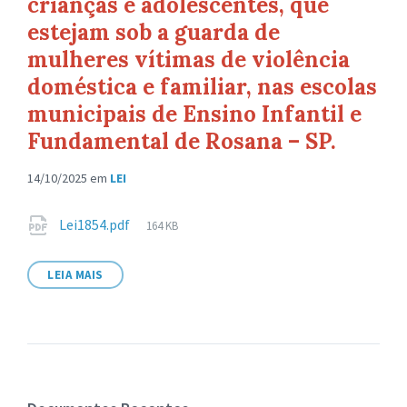
crianças e adolescentes, que
estejam sob a guarda de
mulheres vítimas de violência
doméstica e familiar, nas escolas
municipais de Ensino Infantil e
Fundamental de Rosana – SP.
14/10/2025
em
LEI
Anexos
Tamanho
Lei1854.pdf
164 KB
de
arquivo:
LEIA MAIS