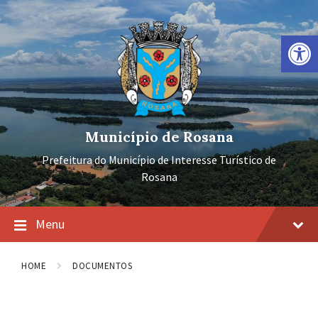
Ir
Pular
Pular
para
para
para
o
a
o
Barra de Ferramentas Aberta
conteúdo
navegação
rodapé
principal
Município de Rosana
Prefeitura do Município de Interesse Turístico de
Rosana
Menu
HOME
DOCUMENTOS