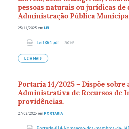
pessoas naturais ou jurídicas de 
Administração Pública Municipal
25/11/2025
em
LEI
Anexos
Tamanho
Lei1864.pdf
207 KB
de
arquivo:
LEIA MAIS
Portaria 14/2025 – Dispõe sobr
Administrativa de Recursos de In
providências.
27/02/2025
em
PORTARIA
Anexos
Portaria-014-Nomeacao-dos-membros-da-JAR