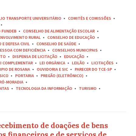
LIO TRANSPORTE UNIVERSITÁRIO
COMITÊS E COMISSÕES
O FUNDEB
CONSELHO DE ALIMENTAÇÃO ESCOLAR
ENVOLVIMENTO RURAL
CONSELHO DE EDUCAÇÃO
E DEFESA CIVIL
CONSELHO DE SAÚDE
ESSOA COM DEFICIÊNCIA
CONSELHOS MUNICIPAIS
ETO
DISPENSA DE LICITAÇÃO
EDUCAÇÃO
EI COMPLEMENTAR
LEI ORGÂNICA
LEILÃO
LICITAÇÕES
IPIO DE ROSANA
OUVIDORIA E SIC
PARECER DO TCE-SP
SICO
PORTARIA
PREGÃO (ELETRÔNICO)
RÓ-MORADIA
ONTAS
TECNOLOGIA DA INFORMAÇÃO
TURISMO
recebimento de doações de bens
os financeiros e de serviços de