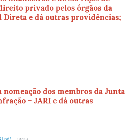
direito privado pelos órgãos da
 Direta e dá outras providências;
e a nomeação dos membros da Junta
fração – JARI e dá outras
Tamanho
I.pdf
182 KB