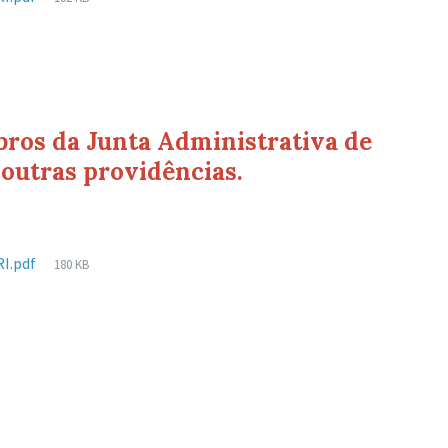
de
arquivo:
ros da Junta Administrativa de
 outras providências.
Tamanho
I.pdf
180 KB
de
arquivo: