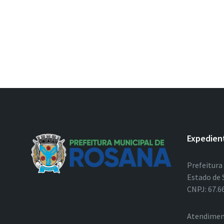
Expedien
Prefeitura
Estado de 
CNPJ: 67.6
Atendimen