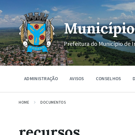
Ir
Pular
Pular
para
para
para
o
a
o
conteúdo
navegação
rodapé
Município
principal
Prefeitura do Município de I
ADMINISTRAÇÃO
AVISOS
CONSELHOS
D
HOME
DOCUMENTOS
recursos