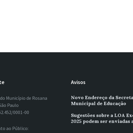
te
Avisos
Novo Endereço da Secreta
 do Município de Rosana
Municipal de Educação
São Paulo
62.452/0001-00
Sugestões sobre a LOA Ex
2025 podem ser enviadas 
to ao Público: