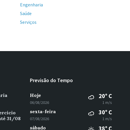
Engenharia
Saúde
Serviços
Previsão do Tempo
ria
Hoje
20° C
06/08/2026
1 m/s
sexta-feira
30° C
ercício
até 31/08
07/08/2026
1 m/s
sábado
38° C