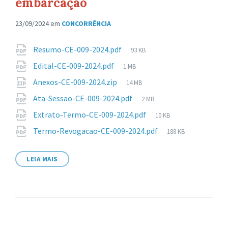
embarcação
23/09/2024
em
CONCORRÊNCIA
Anexos
Tamanho
Resumo-CE-009-2024.pdf
93 KB
de
Tamanho
Edital-CE-009-2024.pdf
1 MB
arquivo:
de
Tamanho
Anexos-CE-009-2024.zip
14 MB
arquivo:
de
Tamanho
Ata-Sessao-CE-009-2024.pdf
2 MB
arquivo:
de
Tamanho
Extrato-Termo-CE-009-2024.pdf
10 KB
arquivo:
de
Tamanho
Termo-Revogacao-CE-009-2024.pdf
188 KB
arquivo:
de
arquivo:
LEIA MAIS