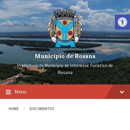
Ir
Pular
Pular
para
para
para
o
a
o
Barra de Ferramentas Aberta
conteúdo
navegação
rodapé
principal
Município de Rosana
Prefeitura do Município de Interesse Turístico de
Rosana
Menu
HOME
DOCUMENTOS